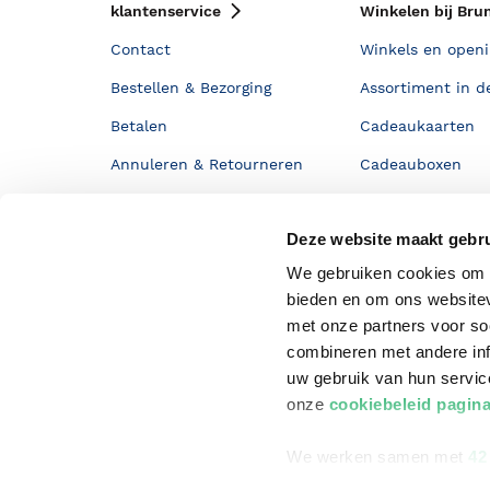
klantenservice
Winkelen bij Bru
Contact
Winkels en openi
Bestellen & Bezorging
Assortiment in d
Betalen
Cadeaukaarten
Annuleren & Retourneren
Cadeauboxen
Veelgestelde vragen
Staatsloterij
Deze website maakt gebru
Zakelijk boeken bestellen
ING Servicepunt
We gebruiken cookies om c
Douwe Egberts punten
bieden en om ons websitev
met onze partners voor so
combineren met andere inf
uw gebruik van hun servi
onze
cookiebeleid pagin
We werken samen met
42