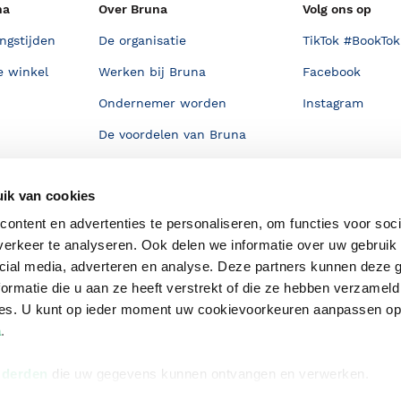
na
Over Bruna
Volg ons op
ngstijden
De organisatie
TikTok #BookTok
e winkel
Werken bij Bruna
Facebook
Ondernemer worden
Instagram
De voordelen van Bruna
Responsible Disclosure
Statement
ik van cookies
en
Blog
ontent en advertenties te personaliseren, om functies voor soci
erkeer te analyseren. Ook delen we informatie over uw gebruik 
Discriminerende boeken
cial media, adverteren en analyse. Deze partners kunnen deze
ormatie die u aan ze heeft verstrekt of die ze hebben verzameld
ces. U kunt op ieder moment uw cookievoorkeuren aanpassen o
a
.
 derden
die uw gegevens kunnen ontvangen en verwerken.