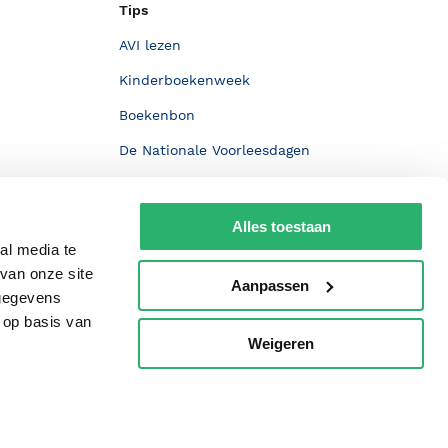
Tips
AVI lezen
Kinderboekenweek
Boekenbon
De Nationale Voorleesdagen
Boekenweek
Wet op de Vaste Boekenprijs
Alles toestaan
al media te
Winacties
van onze site
Aanpassen
 gegevens
 op basis van
Weigeren
p