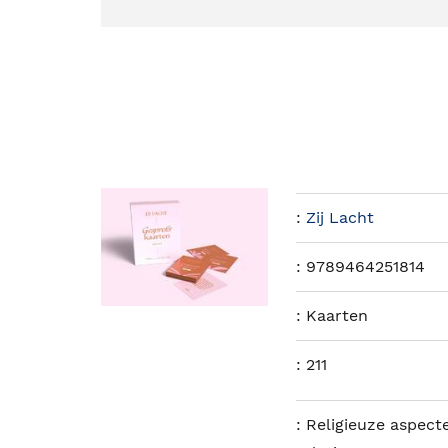
:
Zij Lacht
:
9789464251814
:
Kaarten
:
211
:
Religieuze aspecte