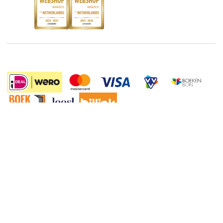
Discriminerende boeken
De Nationale Voorleesdagen
Boekenweek
Wet op de Vaste Boekenprijs
Winacties
73.40
Algemene voorwaarden
Privacy
Cookies