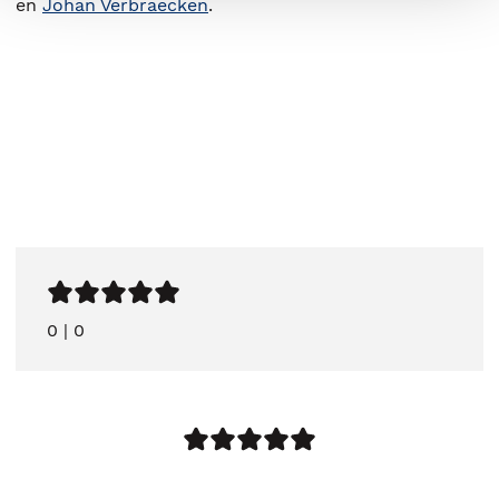
en
Johan Verbraecken
.
0
|
0