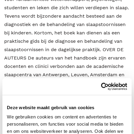
studenten en leken die zich willen verdiepen in slaap.
Tevens wordt bijzondere aandacht besteed aan de
diagnostiek en de behandeling van slaapstoornissen
bij kinderen. Kortom, het boek kan dienen als een
praktische gids bij de diagnose en behandeling van
slaapstoornissen in de dagelijkse praktijk. OVER DE
AUTEURS De auteurs van het handboek zijn ervaren
docenten en clinici verbonden aan de academische
slaapcentra van Antwerpen, Leuven, Amsterdam en
Den Haag. JOHAN VERBRAECKEN (B) is longarts,
medisch coördinator van het Slaapcentrum UZA
(Antwerpen) en president van de Belgian Association
Deze website maakt gebruik van cookies
for Sleep Research and Sleep Medicine (BASS).
BERTIEN BUYSE (B) is longarts, verantwoordelijke van
We gebruiken cookies om content en advertenties te
personaliseren, om functies voor social media te bieden
het Slaapcentrum UZ Leuven en vice-president van
en om ons websiteverkeer te analyseren. Ook delen we
de BASS. HANS HAMBURGER (NL) is neuroloog,