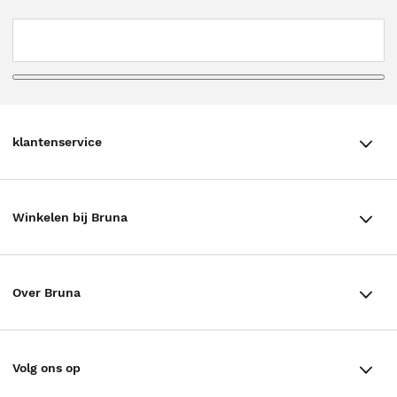
klantenservice
klantenservice
Winkelen bij Bruna
Contact
Winkels en openingstijden
Bestellen & Bezorging
Over Bruna
Assortiment in de winkel
Betalen
De organisatie
Cadeaukaarten
Annuleren & Retourneren
Volg ons op
Werken bij Bruna
Cadeauboxen