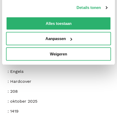
op onze
cookiebeleid pagina
.
Details tonen
We werken samen met
42 derden
die uw gegevens
kunnen ontvangen en verwerken.
Alles toestaan
Aanpassen
:
Matthieu Pinon
,
Philippe Bunel
:
Insight Editions
Weigeren
:
9798337400556
:
Engels
:
Hardcover
:
208
:
oktober 2025
:
1419