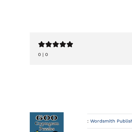
0
|
0
:
Wordsmith Publis