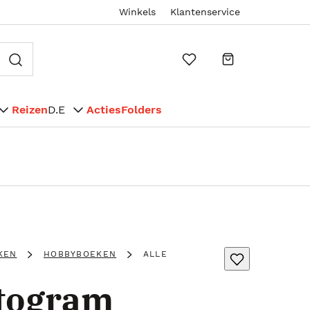
Winkels
Klantenservice
Reizen
D.E
Acties
Folders
KEN
HOBBYBOEKEN
ALLE
togram