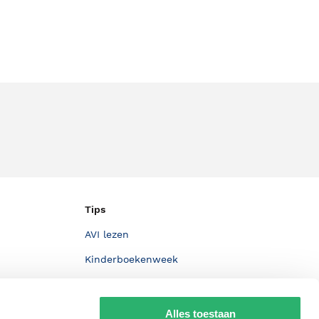
Tips
AVI lezen
Kinderboekenweek
Boekenbon
De Nationale Voorleesdagen
Alles toestaan