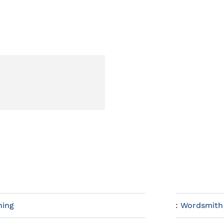
hing
:
Wordsmith 