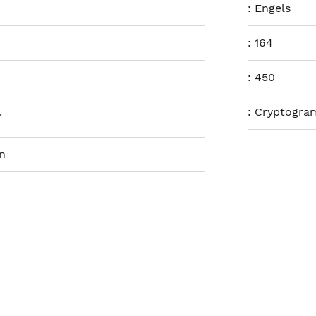
:
Engels
:
164
:
450
.
:
Cryptogram
n