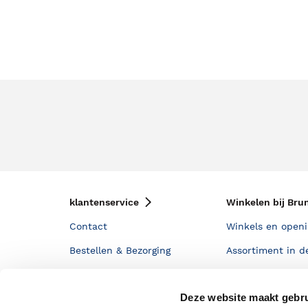
klantenservice
Winkelen bij Bru
Contact
Winkels en openi
Bestellen & Bezorging
Assortiment in d
Betalen
Cadeaukaarten
Deze website maakt gebru
Annuleren & Retourneren
Cadeauboxen