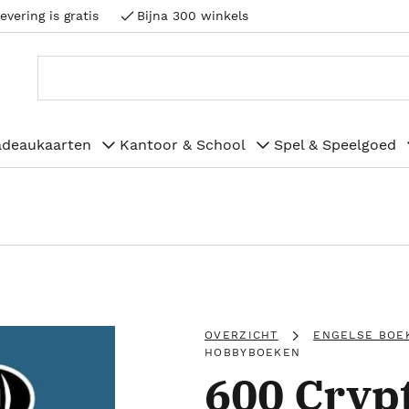
evering is gratis
Bijna 300 winkels
adeaukaarten
Kantoor & School
Spel & Speelgoed
OVERZICHT
ENGELSE BOE
HOBBYBOEKEN
600 Cryp