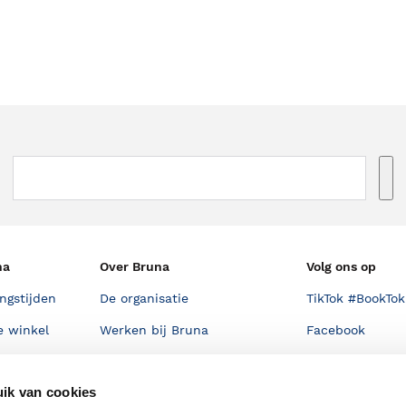
na
Over Bruna
Volg ons op
ngstijden
De organisatie
TikTok #BookTok
e winkel
Werken bij Bruna
Facebook
Ondernemer worden
Instagram
ik van cookies
De voordelen van Bruna