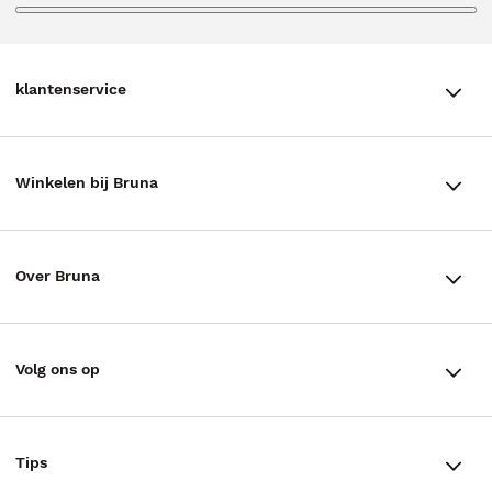
klantenservice
klantenservice
Winkelen bij Bruna
Contact
Winkels en openingstijden
Bestellen & Bezorging
Over Bruna
Assortiment in de winkel
Betalen
De organisatie
Cadeaukaarten
Annuleren & Retourneren
Volg ons op
Werken bij Bruna
Cadeauboxen
Veelgestelde vragen
TikTok #BookTok
Ondernemer worden
Staatsloterij
Tips
Zakelijk boeken bestellen
Facebook