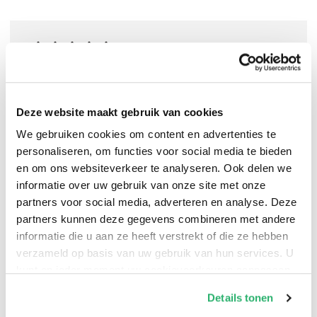
0
|
0
Deze website maakt gebruik van cookies
We gebruiken cookies om content en advertenties te
personaliseren, om functies voor social media te bieden
en om ons websiteverkeer te analyseren. Ook delen we
informatie over uw gebruik van onze site met onze
partners voor social media, adverteren en analyse. Deze
partners kunnen deze gegevens combineren met andere
informatie die u aan ze heeft verstrekt of die ze hebben
verzameld op basis van uw gebruik van hun services. U
:
Franz Baumgartner
,
Cristoph Klimke
kunt op ieder moment uw cookievoorkeuren aanpassen
:
Krautin Verlag
op onze
cookiebeleid pagina
.
Details tonen
:
9783967030945