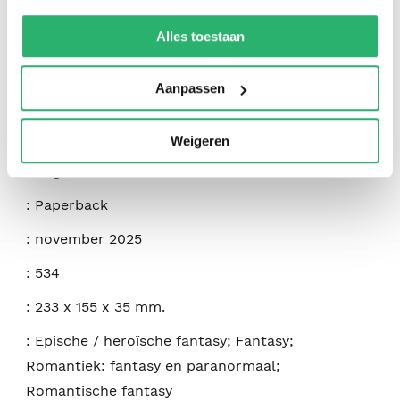
We werken samen met
42 derden
die uw gegevens
kunnen ontvangen en verwerken.
Alles toestaan
:
Amanda Foody
,
C. L. Herman
Aanpassen
:
Orion
:
9781399612166
Weigeren
:
Engels
:
Paperback
:
november 2025
:
534
:
233 x 155 x 35 mm.
:
Epische / heroïsche fantasy; Fantasy;
Romantiek: fantasy en paranormaal;
Romantische fantasy