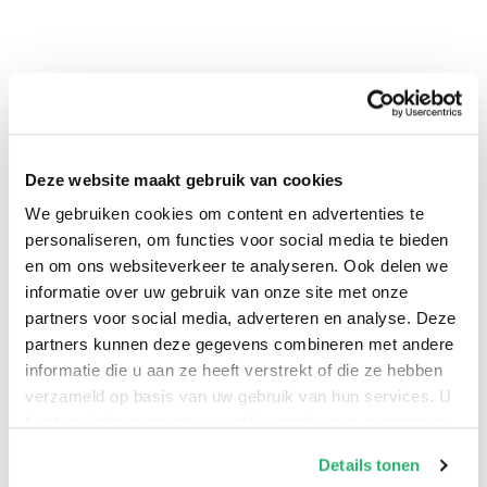
Deze website maakt gebruik van cookies
We gebruiken cookies om content en advertenties te
personaliseren, om functies voor social media te bieden
en om ons websiteverkeer te analyseren. Ook delen we
0
|
0
informatie over uw gebruik van onze site met onze
partners voor social media, adverteren en analyse. Deze
partners kunnen deze gegevens combineren met andere
informatie die u aan ze heeft verstrekt of die ze hebben
verzameld op basis van uw gebruik van hun services. U
kunt op ieder moment uw cookievoorkeuren aanpassen
op onze
cookiebeleid pagina
.
Details tonen