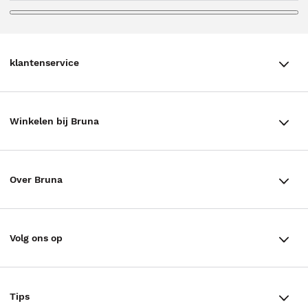
klantenservice
klantenservice
Winkelen bij Bruna
Contact
Winkels en openingstijden
Bestellen & Bezorging
Over Bruna
Assortiment in de winkel
Betalen
De organisatie
Cadeaukaarten
Annuleren & Retourneren
Volg ons op
Werken bij Bruna
Cadeauboxen
Veelgestelde vragen
TikTok #BookTok
Ondernemer worden
Staatsloterij
Tips
Zakelijk boeken bestellen
Facebook