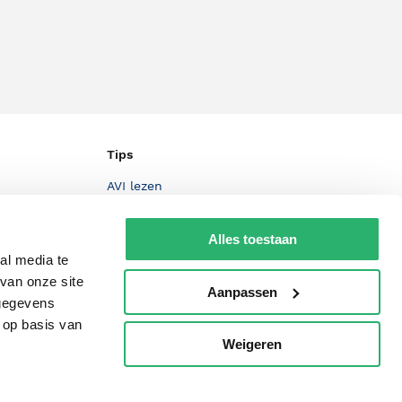
Tips
AVI lezen
Kinderboekenweek
Alles toestaan
Boekenbon
al media te
De Nationale Voorleesdagen
van onze site
Aanpassen
 gegevens
Boekenweek
 op basis van
Wet op de Vaste Boekenprijs
Weigeren
p
Winacties