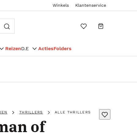
Winkels
Klantenservice
Reizen
D.E
Acties
Folders
KEN
THRILLERS
ALLE THRILLERS
man of