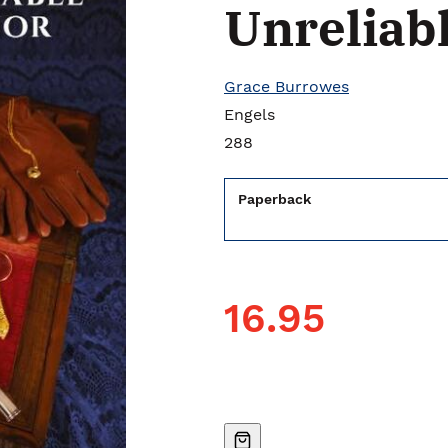
Unreliab
Grace Burrowes
Engels
288
Paperback
16.95