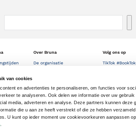
na
Over Bruna
Volg ons op
ngstijden
De organisatie
TikTok #BookTok
e winkel
Werken bij Bruna
Facebook
ik van cookies
Ondernemer worden
Instagram
ontent en advertenties te personaliseren, om functies voor soci
De voordelen van Bruna
erkeer te analyseren. Ook delen we informatie over uw gebruik 
cial media, adverteren en analyse. Deze partners kunnen deze
Responsible Disclosure
ormatie die u aan ze heeft verstrekt of die ze hebben verzameld
Statement
en
ces. U kunt op ieder moment uw cookievoorkeuren aanpassen o
Blog
a
.
Discriminerende boeken