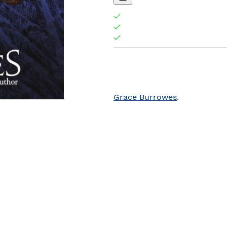
Grace Burrowes
.