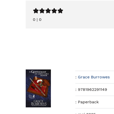
0
|
0
:
Grace Burrowes
:
9781962291149
:
Paperback