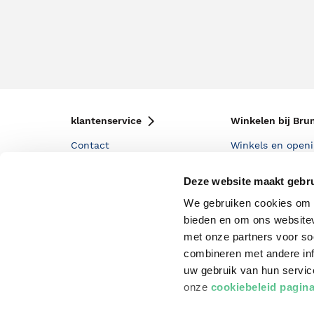
klantenservice
Winkelen bij Bru
Contact
Winkels en openi
Bestellen & Bezorging
Assortiment in d
Deze website maakt gebru
Betalen
Cadeaukaarten
We gebruiken cookies om c
Annuleren & Retourneren
Cadeauboxen
bieden en om ons websitev
met onze partners voor so
Veelgestelde vragen
Staatsloterij
combineren met andere inf
Zakelijk boeken bestellen
ING Servicepunt
uw gebruik van hun servi
onze
cookiebeleid pagin
Douwe Egberts punten