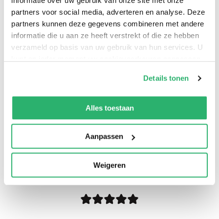
informatie over uw gebruik van onze site met onze
Helena S. Paige
.
partners voor social media, adverteren en analyse. Deze
partners kunnen deze gegevens combineren met andere
informatie die u aan ze heeft verstrekt of die ze hebben
verzameld op basis van uw gebruik van hun services. U
kunt op ieder moment uw cookievoorkeuren aanpassen
op onze
cookiebeleid pagina
.
Details tonen
We werken samen met
42 derden
die uw gegevens
kunnen ontvangen en verwerken.
Alles toestaan
Aanpassen
0
|
0
Weigeren