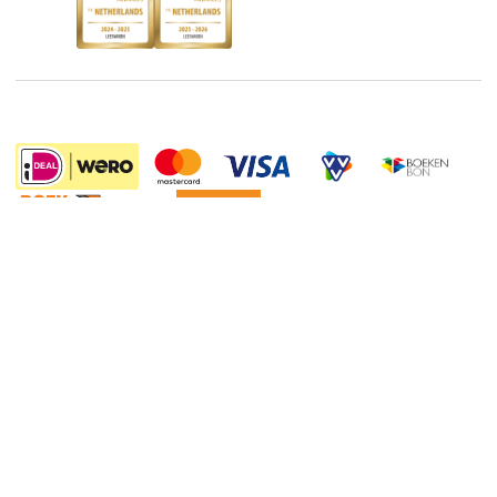
Discriminerende boeken
De Nationale Voorleesdagen
Boekenweek
Wet op de Vaste Boekenprijs
Winacties
21.95
Algemene voorwaarden
Privacy
Cookies
Disclaimer