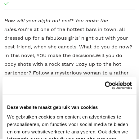
How will your night out end?
You make the
rules.
You're at one of the hottest bars in town, all
dressed up for a fabulous girls' night out with your
best friend, when she cancels. What do you do now?
In this novel, YOU make the decisions.Will you do
body shots with a rock star? Cozy up to the hot
bartender? Follow a mysterious woman to a rather
unusual exhibition? Investigate a suave millionaire's
box of tricks? Take a joyride with a buff bodyguard?
Or maybe what you want is closer to home than you
Deze website maakt gebruik van cookies
realize. . . .So many options. . . . All you have to do is
choose.
We gebruiken cookies om content en advertenties te
personaliseren, om functies voor social media te bieden
en om ons websiteverkeer te analyseren. Ook delen we