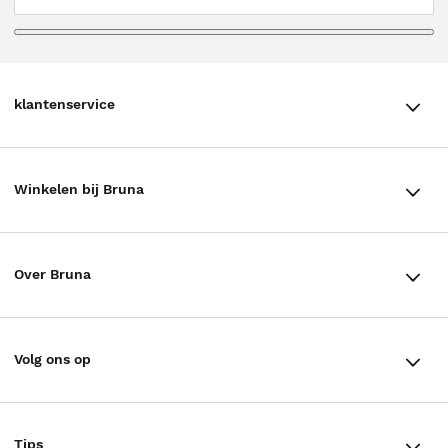
klantenservice
klantenservice
Winkelen bij Bruna
Contact
Winkels en openingstijden
Bestellen & Bezorging
Over Bruna
Assortiment in de winkel
Betalen
De organisatie
Cadeaukaarten
Annuleren & Retourneren
Volg ons op
Werken bij Bruna
Cadeauboxen
Veelgestelde vragen
TikTok #BookTok
Ondernemer worden
Staatsloterij
Tips