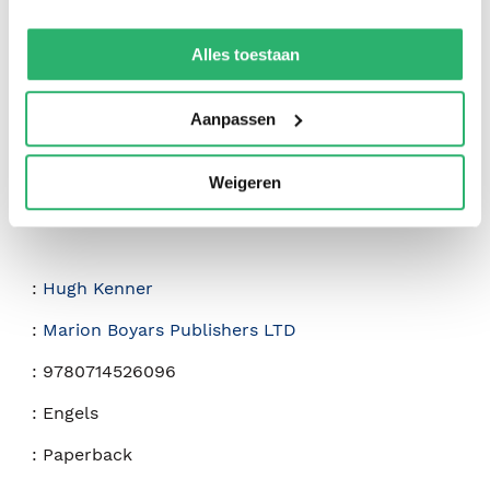
0
|
0
We werken samen met
42 derden
die uw gegevens
kunnen ontvangen en verwerken.
Alles toestaan
Aanpassen
Weigeren
:
Hugh Kenner
:
Marion Boyars Publishers LTD
:
9780714526096
:
Engels
:
Paperback