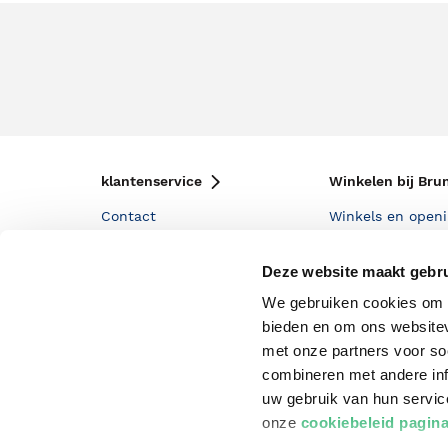
klantenservice
Winkelen bij Bru
Contact
Winkels en openi
Bestellen & Bezorging
Assortiment in d
Deze website maakt gebru
Betalen
Cadeaukaarten
We gebruiken cookies om c
Annuleren & Retourneren
Cadeauboxen
bieden en om ons websitev
met onze partners voor so
Veelgestelde vragen
Staatsloterij
combineren met andere inf
Zakelijk boeken bestellen
ING Servicepunt
uw gebruik van hun servi
onze
cookiebeleid pagin
Douwe Egberts punten