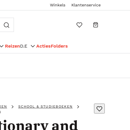
Winkels
Klantenservice
Reizen
D.E
Acties
Folders
KEN
SCHOOL & STUDIEBOEKEN
N
tionary and