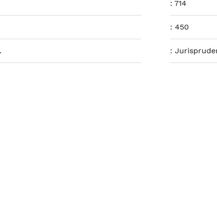
:
714
:
450
.
:
Jurisprude