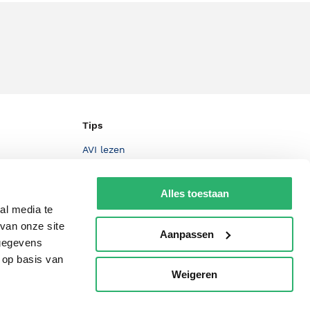
Tips
AVI lezen
Kinderboekenweek
Alles toestaan
Boekenbon
al media te
De Nationale Voorleesdagen
van onze site
Aanpassen
 gegevens
Boekenweek
 op basis van
Wet op de Vaste Boekenprijs
Weigeren
p
Winacties