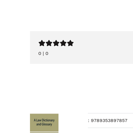
0
|
0
:
9789353897857