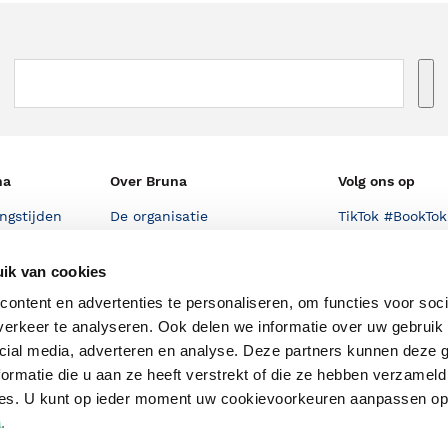
na
Over Bruna
Volg ons op
ngstijden
De organisatie
TikTok #BookTok
e winkel
Werken bij Bruna
Facebook
ik van cookies
Ondernemer worden
Instagram
ontent en advertenties te personaliseren, om functies voor soci
De voordelen van Bruna
erkeer te analyseren. Ook delen we informatie over uw gebruik 
cial media, adverteren en analyse. Deze partners kunnen deze
Responsible Disclosure
ormatie die u aan ze heeft verstrekt of die ze hebben verzameld
Statement
en
ces. U kunt op ieder moment uw cookievoorkeuren aanpassen o
Blog
a
.
Discriminerende boeken