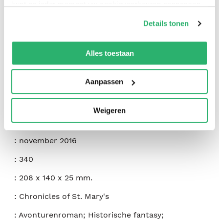
kunt op ieder moment uw cookievoorkeuren aanpassen
op onze
cookiebeleid pagina
.
Details tonen
:
Jodi Taylor
We werken samen met
42 derden
die uw gegevens
:
Night Shade Books
kunnen ontvangen en verwerken.
Alles toestaan
:
9781597808712
Aanpassen
:
Engels
:
Paperback
Weigeren
:
348
:
november 2016
:
340
:
208 x 140 x 25 mm.
:
Chronicles of St. Mary's
:
Avonturenroman; Historische fantasy;