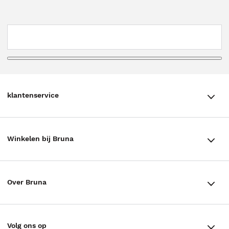
klantenservice
klantenservice
Winkelen bij Bruna
Contact
Winkels en openingstijden
Bestellen & Bezorging
Over Bruna
Assortiment in de winkel
Betalen
De organisatie
Cadeaukaarten
Annuleren & Retourneren
Volg ons op