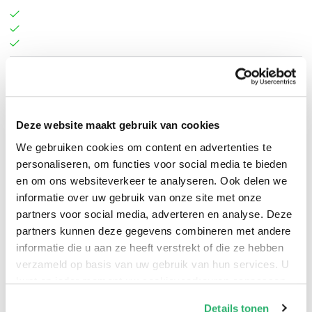
Paula Bohince
.
Deze website maakt gebruik van cookies
We gebruiken cookies om content en advertenties te
personaliseren, om functies voor social media te bieden
en om ons websiteverkeer te analyseren. Ook delen we
informatie over uw gebruik van onze site met onze
partners voor social media, adverteren en analyse. Deze
partners kunnen deze gegevens combineren met andere
informatie die u aan ze heeft verstrekt of die ze hebben
verzameld op basis van uw gebruik van hun services. U
kunt op ieder moment uw cookievoorkeuren aanpassen
op onze
cookiebeleid pagina
.
Details tonen