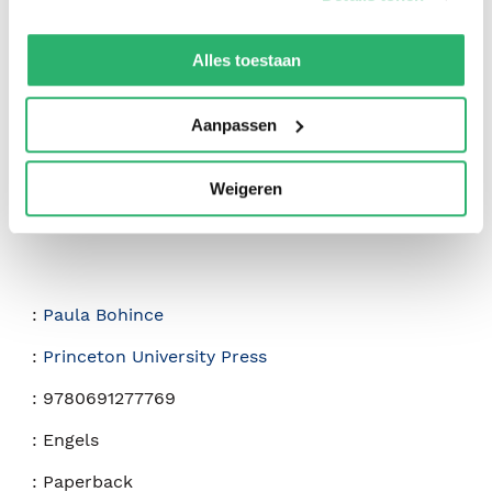
0
|
0
We werken samen met
42 derden
die uw gegevens
kunnen ontvangen en verwerken.
Alles toestaan
Aanpassen
Weigeren
:
Paula Bohince
:
Princeton University Press
:
9780691277769
:
Engels
:
Paperback