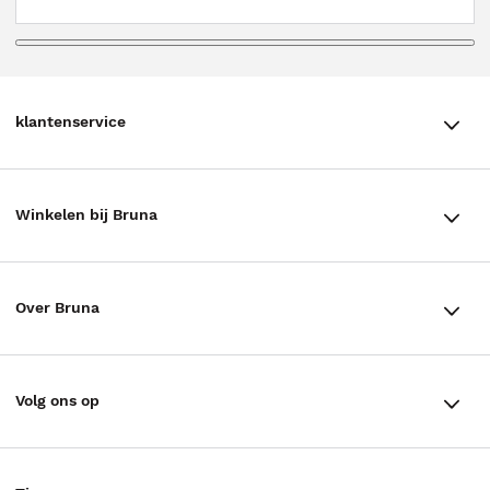
klantenservice
klantenservice
Winkelen bij Bruna
Contact
Winkels en openingstijden
Bestellen & Bezorging
Over Bruna
Assortiment in de winkel
Betalen
De organisatie
Cadeaukaarten
Annuleren & Retourneren
Volg ons op
Werken bij Bruna
Cadeauboxen
Veelgestelde vragen
TikTok #BookTok
Ondernemer worden
Staatsloterij