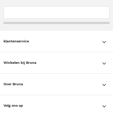
klantenservice
klantenservice
Winkelen bij Bruna
Contact
Winkels en openingstijden
Bestellen & Bezorging
Over Bruna
Assortiment in de winkel
Betalen
De organisatie
Cadeaukaarten
Annuleren & Retourneren
Volg ons op
Werken bij Bruna
Cadeauboxen