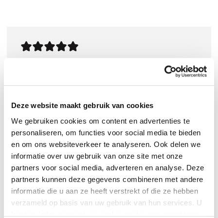
0
|
0
Deze website maakt gebruik van cookies
We gebruiken cookies om content en advertenties te
personaliseren, om functies voor social media te bieden
en om ons websiteverkeer te analyseren. Ook delen we
informatie over uw gebruik van onze site met onze
partners voor social media, adverteren en analyse. Deze
partners kunnen deze gegevens combineren met andere
:
Michael Pollan
informatie die u aan ze heeft verstrekt of die ze hebben
verzameld op basis van uw gebruik van hun services. U
:
Penguin LLC Us
kunt op ieder moment uw cookievoorkeuren aanpassen