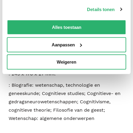
op onze
cookiebeleid pagina
.
:
9781984881991
Details tonen
:
Engels
We werken samen met
42 derden
die uw gegevens
kunnen ontvangen en verwerken.
Alles toestaan
:
Hardcover
:
320
Aanpassen
:
februari 2026
Weigeren
:
563
:
245 x 170 x 27 mm.
:
Biografie: wetenschap, technologie en
geneeskunde; Cognitieve studies; Cognitieve- en
gedragsneurowetenschappen; Cognitivisme,
cognitieve theorie; Filosofie van de geest;
Wetenschap: algemene onderwerpen