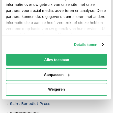
informatie over uw gebruik van onze site met onze
partners voor social media, adverteren en analyse. Deze
partners kunnen deze gegevens combineren met andere
informatie die u aan ze heeft verstrekt of die ze hebben
0
|
0
verzameld op basis van uw gebruik van hun services. U
kunt op ieder moment uw cookievoorkeuren aanpassen
op onze
cookiebeleid pagina
.
Details tonen
We werken samen met
42 derden
die uw gegevens
kunnen ontvangen en verwerken.
Alles toestaan
Aanpassen
Weigeren
:
Patrick Madrid
:
Saint Benedict Press