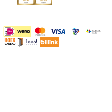
De Nationale Voorleesdagen
Boekenweek
Wet op de Vaste Boekenprijs
Winacties
Algemene voorwaarden
Privacy
Cookies
Disclaimer