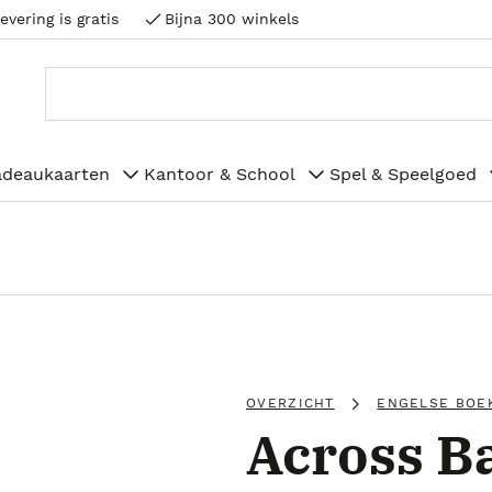
evering is gratis
Bijna 300 winkels
adeaukaarten
Kantoor & School
Spel & Speelgoed
OVERZICHT
ENGELSE BOE
Across B