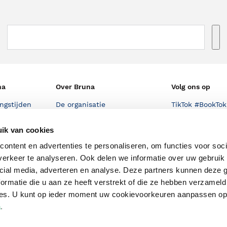
na
Over Bruna
Volg ons op
ngstijden
De organisatie
TikTok #BookTok
e winkel
Werken bij Bruna
Facebook
ik van cookies
Ondernemer worden
Instagram
ontent en advertenties te personaliseren, om functies voor soci
De voordelen van Bruna
erkeer te analyseren. Ook delen we informatie over uw gebruik 
cial media, adverteren en analyse. Deze partners kunnen deze
Responsible Disclosure
ormatie die u aan ze heeft verstrekt of die ze hebben verzameld
Statement
en
ces. U kunt op ieder moment uw cookievoorkeuren aanpassen o
Blog
a
.
Discriminerende boeken