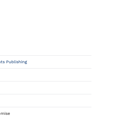
hts Publishing
omise