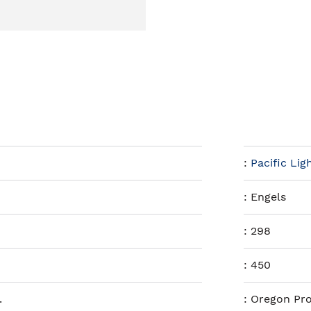
:
Pacific Lig
:
Engels
:
298
:
450
.
:
Oregon Pr