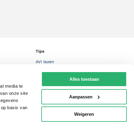
Tips
AVI lezen
Kinderboekenweek
Alles toestaan
Boekenbon
al media te
De Nationale Voorleesdagen
van onze site
Aanpassen
 gegevens
Boekenweek
 op basis van
Wet op de Vaste Boekenprijs
Weigeren
p
Winacties