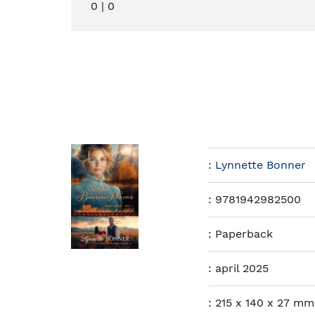
0
|
0
:
Lynnette Bonner
:
9781942982500
:
Paperback
:
april 2025
:
215 x 140 x 27 mm