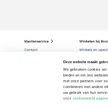
klantenservice
Winkelen bij Bru
Contact
Winkels en openi
Bestellen & Bezorging
Assortiment in d
Deze website maakt gebru
Betalen
Cadeaukaarten
We gebruiken cookies om c
Annuleren & Retourneren
Cadeauboxen
bieden en om ons websitev
met onze partners voor so
Veelgestelde vragen
Staatsloterij
combineren met andere inf
Zakelijk boeken bestellen
ING Servicepunt
uw gebruik van hun servi
onze
cookiebeleid pagin
Douwe Egberts punten