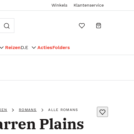
Winkels
Klantenservice
Reizen
D.E
Acties
Folders
KEN
ROMANS
ALLE ROMANS
arren Plains