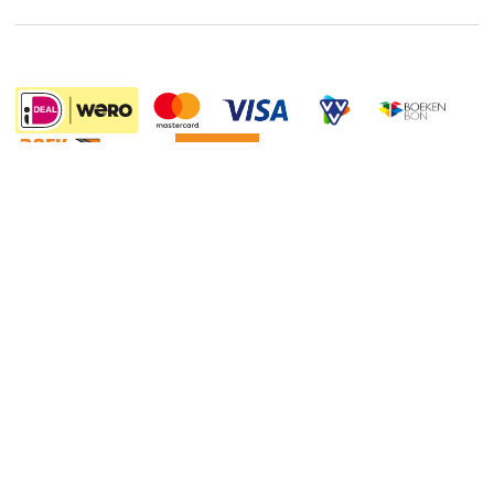
Boekenweek
Wet op de Vaste Boekenprijs
Winacties
29.95
Algemene voorwaarden
Privacy
Cookies
Disclaimer
©
2026
Bruna