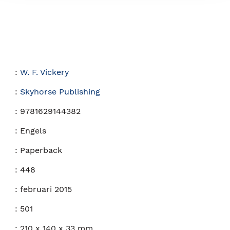
:
W. F. Vickery
:
Skyhorse Publishing
:
9781629144382
:
Engels
:
Paperback
:
448
:
februari 2015
:
501
:
210 x 140 x 33 mm.