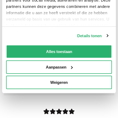
partners voor social media, adverteren en analyse. Deze
partners kunnen deze gegevens combineren met andere
W. F. Vickery
.
informatie die u aan ze heeft verstrekt of die ze hebben
verzameld op basis van uw gebruik van hun services. U
kunt op ieder moment uw cookievoorkeuren aanpassen
op onze
cookiebeleid pagina
.
Details tonen
We werken samen met
42 derden
die uw gegevens
kunnen ontvangen en verwerken.
Alles toestaan
Aanpassen
Weigeren
0
|
0