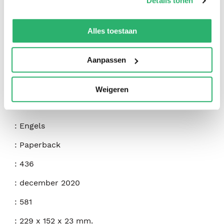
Details tonen
We werken samen met
42 derden
die uw gegevens
kunnen ontvangen en verwerken.
Alles toestaan
Aanpassen
:
Ariel B. Tzadok
:
Independently Published
Weigeren
:
9798557295574
:
Engels
:
Paperback
:
436
:
december 2020
:
581
:
229 x 152 x 23 mm.