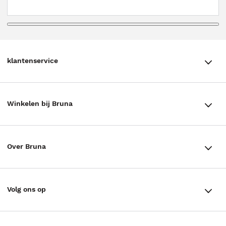
klantenservice
klantenservice
Winkelen bij Bruna
Contact
Winkels en openingstijden
Bestellen & Bezorging
Over Bruna
Assortiment in de winkel
Betalen
De organisatie
Cadeaukaarten
Annuleren & Retourneren
Volg ons op
Werken bij Bruna
Cadeauboxen
Veelgestelde vragen
TikTok #BookTok
Ondernemer worden