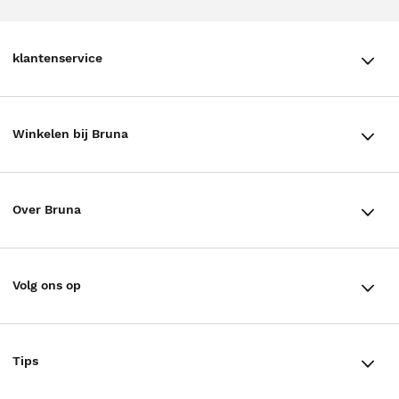
klantenservice
klantenservice
Winkelen bij Bruna
Contact
Winkels en openingstijden
Bestellen & Bezorging
Over Bruna
Assortiment in de winkel
Betalen
De organisatie
Cadeaukaarten
Annuleren & Retourneren
Volg ons op
Werken bij Bruna
Cadeauboxen
Veelgestelde vragen
TikTok #BookTok
Ondernemer worden
Staatsloterij
Tips
Zakelijk boeken bestellen
Facebook
De voordelen van Bruna
ING Servicepunten