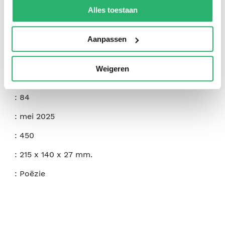
:
Luisa Caycedo-Kimura
kunnen ontvangen en verwerken.
Alles toestaan
:
Hilary Tham Capital Collection
Aanpassen
:
9781944585891
:
Engels
Weigeren
:
Paperback
:
84
:
mei 2025
:
450
:
215 x 140 x 27 mm.
:
Poëzie