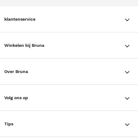
klantenservice
klantenservice
Winkelen bij Bruna
Contact
Winkels en openingstijden
Bestellen & Bezorging
Over Bruna
Assortiment in de winkel
Betalen
De organisatie
Cadeaukaarten
Annuleren & Retourneren
Volg ons op
Werken bij Bruna
Cadeauboxen
Veelgestelde vragen
TikTok #BookTok
Ondernemer worden
Staatsloterij
Tips
Zakelijk boeken bestellen
Facebook
De voordelen van Bruna
ING Servicepunten