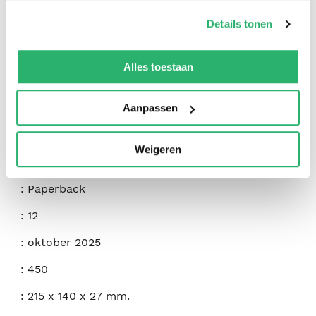
op onze
cookiebeleid pagina
.
Details tonen
We werken samen met
42 derden
die uw gegevens
kunnen ontvangen en verwerken.
Alles toestaan
:
Amanda Jane Jones
:
Workman Publishing
Aanpassen
:
9781523530892
Weigeren
:
Engels
:
Paperback
:
12
:
oktober 2025
:
450
:
215 x 140 x 27 mm.