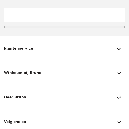
klantenservice
klantenservice
Winkelen bij Bruna
Contact
Winkels en openingstijden
Bestellen & Bezorging
Over Bruna
Assortiment in de winkel
Betalen
De organisatie
Cadeaukaarten
Annuleren & Retourneren
Volg ons op
Werken bij Bruna