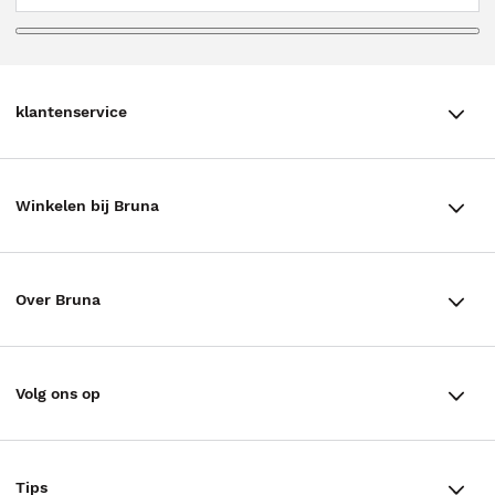
klantenservice
klantenservice
Winkelen bij Bruna
Contact
Winkels en openingstijden
Bestellen & Bezorging
Over Bruna
Assortiment in de winkel
Betalen
De organisatie
Cadeaukaarten
Annuleren & Retourneren
Volg ons op
Werken bij Bruna
Cadeauboxen
Veelgestelde vragen
TikTok #BookTok
Ondernemer worden
Staatsloterij
Tips
Zakelijk boeken bestellen