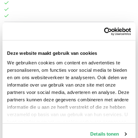
Poetry inspired by living in the most northern
permanently inhabited settlement in the world.
Deze website maakt gebruik van cookies
We gebruiken cookies om content en advertenties te
Stephen Pax Leonard
.
personaliseren, om functies voor social media te bieden
en om ons websiteverkeer te analyseren. Ook delen we
informatie over uw gebruik van onze site met onze
partners voor social media, adverteren en analyse. Deze
partners kunnen deze gegevens combineren met andere
informatie die u aan ze heeft verstrekt of die ze hebben
verzameld op basis van uw gebruik van hun services. U
kunt op ieder moment uw cookievoorkeuren aanpassen
op onze
cookiebeleid pagina
.
Details tonen