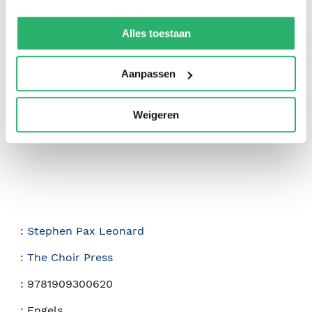
We werken samen met
42 derden
die uw gegevens
kunnen ontvangen en verwerken.
Alles toestaan
0
|
0
Aanpassen
Weigeren
:
Stephen Pax Leonard
:
The Choir Press
:
9781909300620
:
Engels