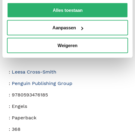
We werken samen met
42 derden
die uw gegevens
kunnen ontvangen en verwerken.
Alles toestaan
Aanpassen
Weigeren
:
Leesa Cross-Smith
:
Penguin Publishing Group
:
9780593476185
:
Engels
:
Paperback
:
368