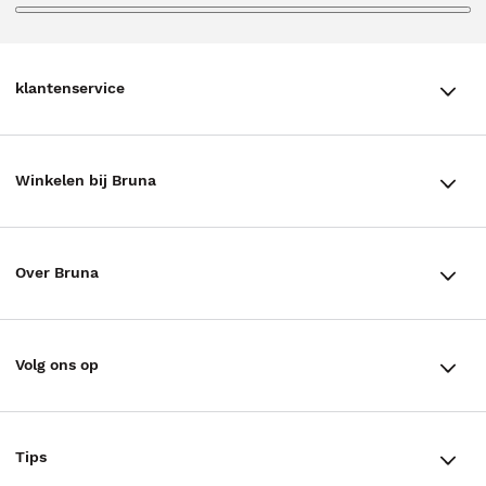
klantenservice
klantenservice
Winkelen bij Bruna
Contact
Winkels en openingstijden
Bestellen & Bezorging
Over Bruna
Assortiment in de winkel
Betalen
De organisatie
Cadeaukaarten
Annuleren & Retourneren
Volg ons op
Werken bij Bruna
Cadeauboxen
Veelgestelde vragen
TikTok #BookTok
Ondernemer worden
Staatsloterij
Tips
Zakelijk boeken bestellen
Facebook