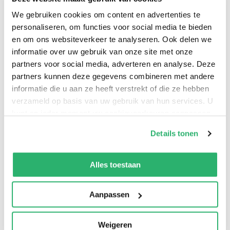
Splendid Realm (2009). Gavin lives in Ontario,
We gebruiken cookies om content en advertenties te
Canada, with his beloved wife and their brood.
personaliseren, om functies voor social media te bieden
en om ons websiteverkeer te analyseren. Ook delen we
informatie over uw gebruik van onze site met onze
partners voor social media, adverteren en analyse. Deze
Richard Gavin
.
partners kunnen deze gegevens combineren met andere
informatie die u aan ze heeft verstrekt of die ze hebben
verzameld op basis van uw gebruik van hun services. U
kunt op ieder moment uw cookievoorkeuren aanpassen
op onze
cookiebeleid pagina
.
Details tonen
We werken samen met
42 derden
die uw gegevens
kunnen ontvangen en verwerken.
Alles toestaan
Aanpassen
0
|
0
Weigeren