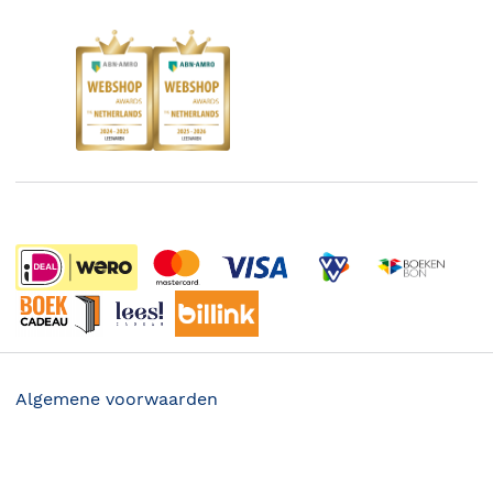
Responsible Disclosure Statement
Kinderboekenweek
Blog
Boekenbon
Discriminerende boeken
De Nationale Voorleesdagen
Boekenweek
Wet op de Vaste Boekenprijs
Winacties
Algemene voorwaarden
Privacy
29.95