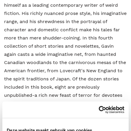
himself as a leading contemporary writer of weird
fiction. His richly nuanced prose style, his imaginative
range, and his shrewdness in the portrayal of
character and domestic conflict make his tales far
more than mere shudder-coining. In this fourth
collection of short stories and novelettes, Gavin
again casts a wide imaginative net, from haunted
Canadian woodlands to the carnivorous mesas of the
American frontier, from Lovecraft's New England to
the spirit traditions of Japan. Of the dozen stories
included in this book, eight are previously
unpublished-a rich new feast of terror for devotees
of a writer who works in the tradition of Poe,
Machen, Blackwood, and Ligotti. Richard Gavin is the
author of three previous short story collections,
Charnel Wine (2004), Omens (2007), and The Darkly
Deze website maakt gebruik van cookies