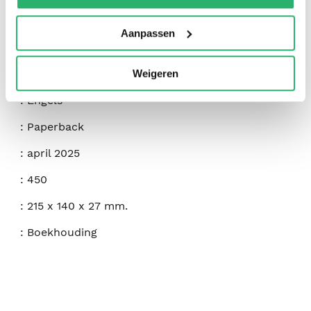
:
Kaplan
Aanpassen
:
Kaplan Publishing
:
9781837350087
Weigeren
:
Engels
:
Paperback
:
april 2025
:
450
:
215 x 140 x 27 mm.
:
Boekhouding