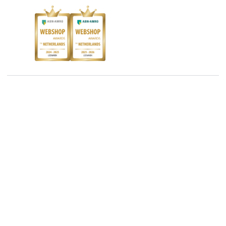
Kinderboekenweek
Blog
Boekenbon
Discriminerende boeken
De Nationale Voorleesdagen
Boekenweek
Wet op de Vaste Boekenprijs
Winacties
Algemene voorwaarden
Privacy