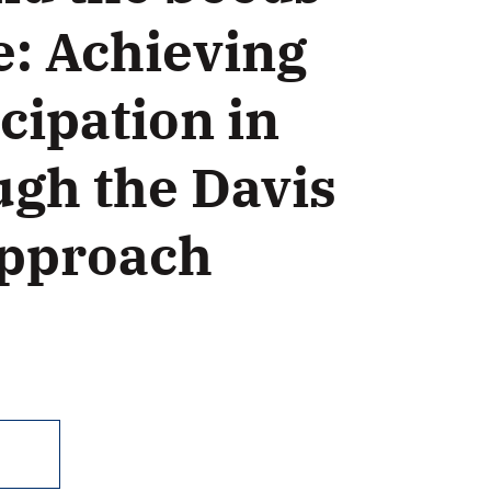
e: Achieving
icipation in
ugh the Davis
pproach