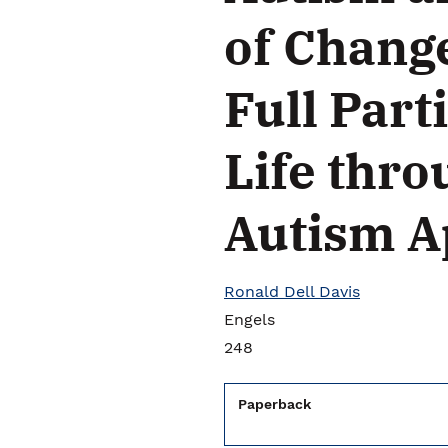
of Chang
Full Part
Life thro
Autism A
Ronald Dell Davis
Engels
248
Paperback