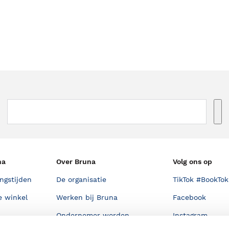
na
Over Bruna
Volg ons op
ngstijden
De organisatie
TikTok #BookTok
e winkel
Werken bij Bruna
Facebook
Ondernemer worden
Instagram