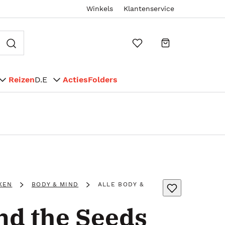
Winkels
Klantenservice
Reizen
D.E
Acties
Folders
KEN
BODY & MIND
ALLE BODY &
nd the Seeds