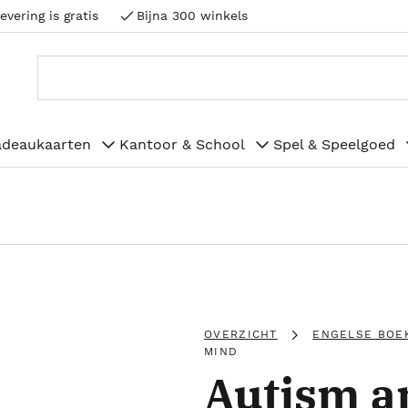
evering is gratis
Bijna 300 winkels
adeaukaarten
Kantoor & School
Spel & Speelgoed
OVERZICHT
ENGELSE BOE
MIND
Autism a