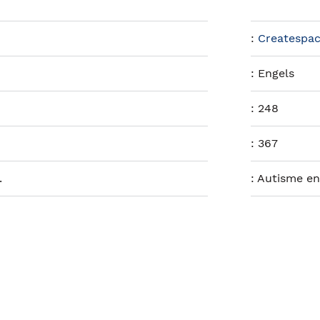
:
Createspac
:
Engels
:
248
:
367
.
:
Autisme e