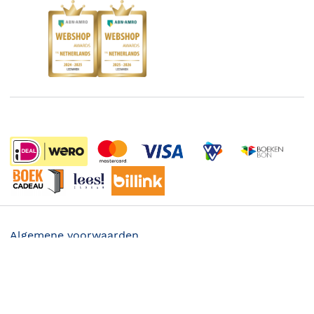
Kinderboekenweek
Blog
Boekenbon
Discriminerende boeken
De Nationale Voorleesdagen
Boekenweek
Wet op de Vaste Boekenprijs
Winacties
Algemene voorwaarden
Privacy
Cookies