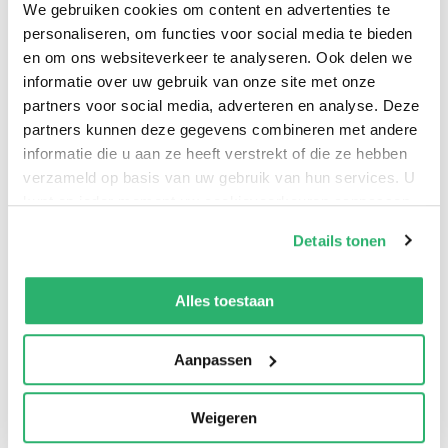
We gebruiken cookies om content en advertenties te
personaliseren, om functies voor social media te bieden
en om ons websiteverkeer te analyseren. Ook delen we
informatie over uw gebruik van onze site met onze
partners voor social media, adverteren en analyse. Deze
partners kunnen deze gegevens combineren met andere
informatie die u aan ze heeft verstrekt of die ze hebben
verzameld op basis van uw gebruik van hun services. U
kunt op ieder moment uw cookievoorkeuren aanpassen
op onze
cookiebeleid pagina
.
Details tonen
We werken samen met
42 derden
die uw gegevens
kunnen ontvangen en verwerken.
Alles toestaan
0
|
0
Aanpassen
Weigeren