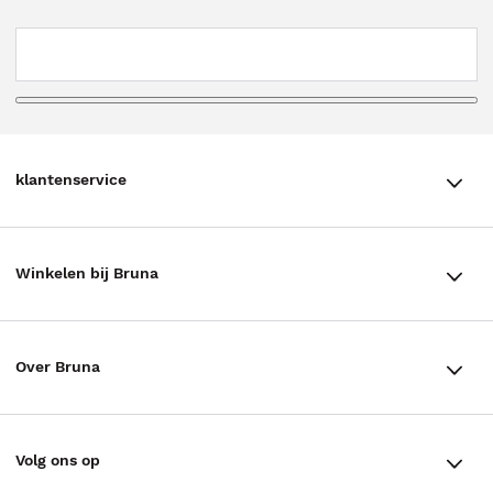
klantenservice
klantenservice
Winkelen bij Bruna
Contact
Winkels en openingstijden
Bestellen & Bezorging
Over Bruna
Assortiment in de winkel
Betalen
De organisatie
Cadeaukaarten
Annuleren & Retourneren
Volg ons op
Werken bij Bruna
Cadeauboxen