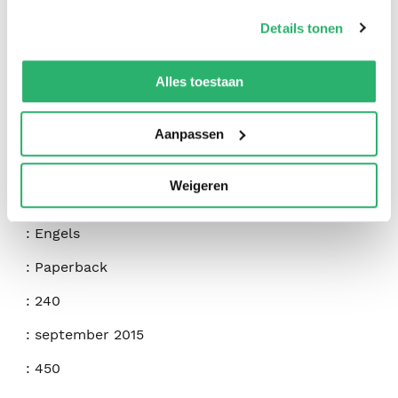
op onze
cookiebeleid pagina
.
Details tonen
We werken samen met
42 derden
die uw gegevens
kunnen ontvangen en verwerken.
Alles toestaan
:
Daniel Smith
Aanpassen
:
Createspace Independent Publishing Platform
Weigeren
:
9781517393304
:
Engels
:
Paperback
:
240
:
september 2015
:
450