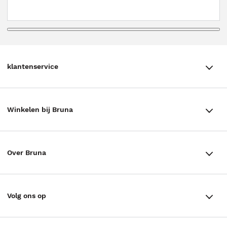
klantenservice
klantenservice
Winkelen bij Bruna
Contact
Winkels en openingstijden
Bestellen & Bezorging
Over Bruna
Assortiment in de winkel
Betalen
De organisatie
Cadeaukaarten
Annuleren & Retourneren
Volg ons op
Werken bij Bruna
Cadeauboxen
Veelgestelde vragen
TikTok #BookTok