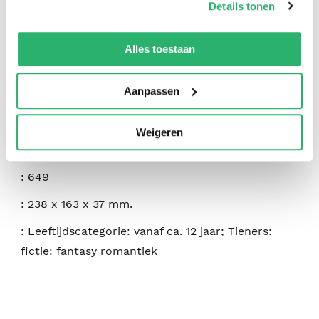
Details tonen
:
Walker Books LTD
We werken samen met
42 derden
die uw gegevens
:
9781529532661
kunnen ontvangen en verwerken.
Alles toestaan
:
Engels
Aanpassen
:
Hardcover
:
464
Weigeren
:
december 2025
:
649
:
238 x 163 x 37 mm.
:
Leeftijdscategorie: vanaf ca. 12 jaar; Tieners:
fictie: fantasy romantiek