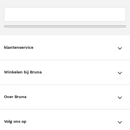
klantenservice
klantenservice
Winkelen bij Bruna
Contact
Winkels en openingstijden
Bestellen & Bezorging
Over Bruna
Assortiment in de winkel
Betalen
De organisatie
Cadeaukaarten
Annuleren & Retourneren
Volg ons op
Werken bij Bruna
Cadeauboxen