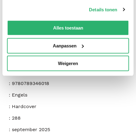
op onze
cookiebeleid pagina
.
Details tonen
We werken samen met
42 derden
die uw gegevens
kunnen ontvangen en verwerken.
Alles toestaan
Aanpassen
:
Caleb Anderson
,
Jamie Drake
Weigeren
:
Rizzoli International Publications
:
9780789346018
:
Engels
:
Hardcover
:
288
:
september 2025