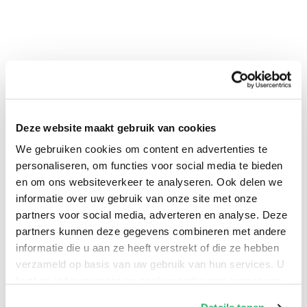
Deze website maakt gebruik van cookies
0
|
0
We gebruiken cookies om content en advertenties te
personaliseren, om functies voor social media te bieden
en om ons websiteverkeer te analyseren. Ook delen we
informatie over uw gebruik van onze site met onze
partners voor social media, adverteren en analyse. Deze
partners kunnen deze gegevens combineren met andere
informatie die u aan ze heeft verstrekt of die ze hebben
verzameld op basis van uw gebruik van hun services. U
kunt op ieder moment uw cookievoorkeuren aanpassen
op onze
cookiebeleid pagina
.