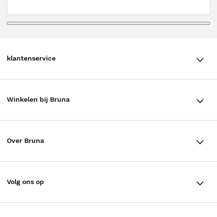
klantenservice
klantenservice
Winkelen bij Bruna
Contact
Winkels en openingstijden
Bestellen & Bezorging
Over Bruna
Assortiment in de winkel
Betalen
De organisatie
Cadeaukaarten
Annuleren & Retourneren
Volg ons op
Werken bij Bruna
Cadeauboxen
Veelgestelde vragen
TikTok #BookTok
Ondernemer worden