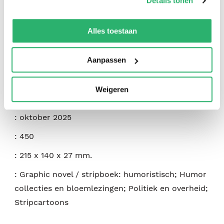
Details tonen
:
Tim Benson
We werken samen met
42 derden
die uw gegevens
:
Cornerstone
kunnen ontvangen en verwerken.
Alles toestaan
:
9781529155273
:
Engels
Aanpassen
:
Paperback
Weigeren
:
208
:
oktober 2025
:
450
:
215 x 140 x 27 mm.
:
Graphic novel / stripboek: humoristisch; Humor
collecties en bloemlezingen; Politiek en overheid;
Stripcartoons