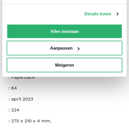
kunt op ieder moment uw cookievoorkeuren aanpassen
op onze
cookiebeleid pagina
.
Details tonen
We werken samen met
42 derden
die uw gegevens
kunnen ontvangen en verwerken.
Alles toestaan
:
Teresa Goodridge
:
Dover Publications Inc.
Aanpassen
:
9780486851013
Weigeren
:
Engels
:
Paperback
:
64
:
april 2023
:
224
:
275 x 210 x 4 mm.