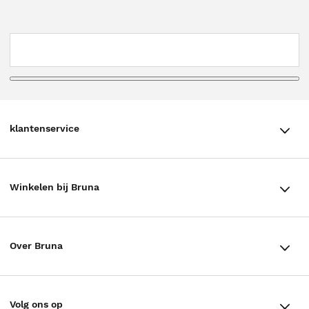
klantenservice
klantenservice
Winkelen bij Bruna
Contact
Winkels en openingstijden
Bestellen & Bezorging
Over Bruna
Assortiment in de winkel
Betalen
De organisatie
Cadeaukaarten
Annuleren & Retourneren
Volg ons op