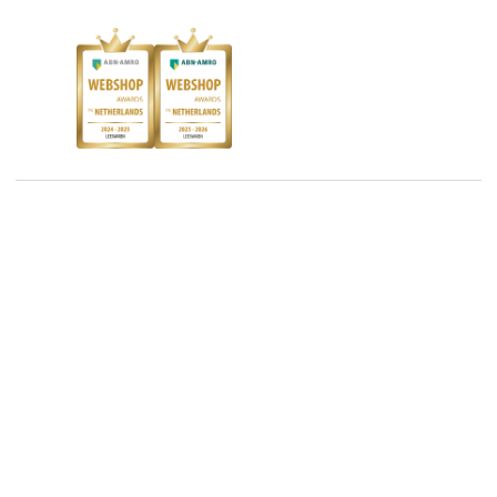
Responsible Disclosure Statement
Kinderboekenweek
Blog
Boekenbon
Discriminerende boeken
De Nationale Voorleesdagen
Boekenweek
Wet op de Vaste Boekenprijs
Winacties
Algemene voorwaarden
Privacy