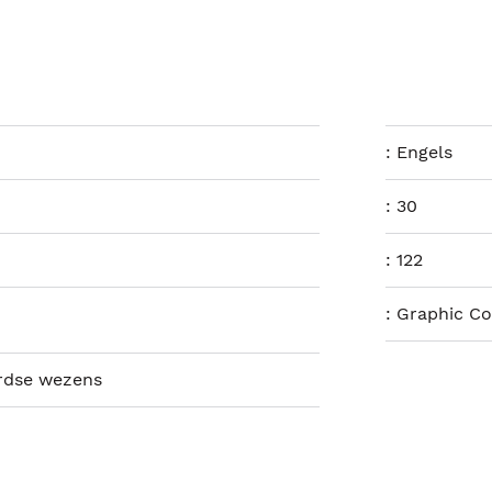
:
Engels
:
30
:
122
:
Graphic Co
rdse wezens