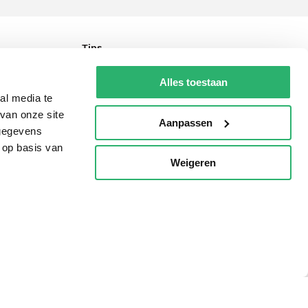
Tips
AVI lezen
Alles toestaan
Kinderboekenweek
al media te
van onze site
Boekenbon
Aanpassen
 gegevens
De Nationale Voorleesdagen
 op basis van
Weigeren
p
Boekenweek
Wet op de Vaste Boekenprijs
Winacties