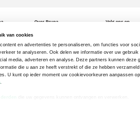
na
Over Bruna
Volg ons op
ngstijden
De organisatie
TikTok #BookTok
ik van cookies
e winkel
Werken bij Bruna
Facebook
ontent en advertenties te personaliseren, om functies voor soci
erkeer te analyseren. Ook delen we informatie over uw gebruik 
Ondernemer worden
Instagram
cial media, adverteren en analyse. Deze partners kunnen deze
De voordelen van Bruna
ormatie die u aan ze heeft verstrekt of die ze hebben verzameld
ces. U kunt op ieder moment uw cookievoorkeuren aanpassen o
Responsible Disclosure
a
.
Statement
en
Blog
 derden
die uw gegevens kunnen ontvangen en verwerken.
Discriminerende boeken