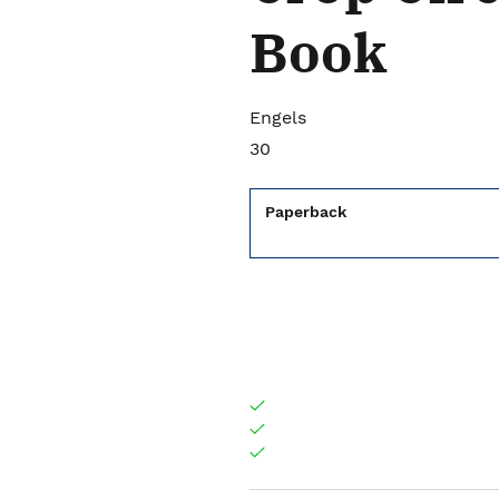
Book
Engels
30
Paperback