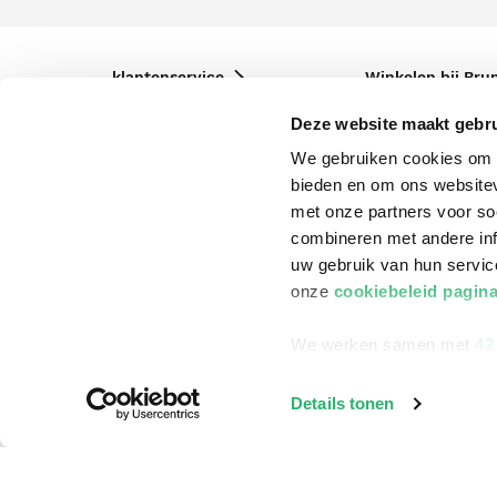
klantenservice
Winkelen bij Bru
Contact
Winkels en openi
Deze website maakt gebru
Bestellen & Bezorging
Assortiment in d
We gebruiken cookies om c
bieden en om ons websitev
Betalen
Cadeaukaarten
met onze partners voor so
Annuleren & Retourneren
Cadeauboxen
combineren met andere inf
uw gebruik van hun servi
Veelgestelde vragen
Staatsloterij
onze
cookiebeleid pagin
Zakelijk boeken bestellen
ING Servicepunt
We werken samen met
42
Douwe Egberts punten
Details tonen