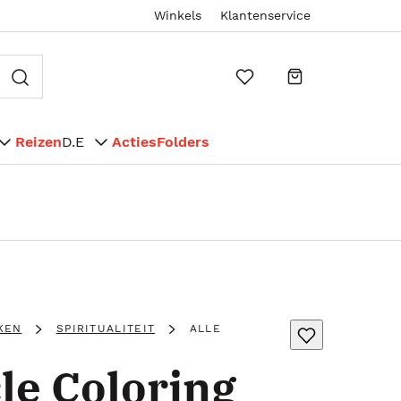
Winkels
Klantenservice
Reizen
D.E
Acties
Folders
KEN
SPIRITUALITEIT
ALLE
le Coloring