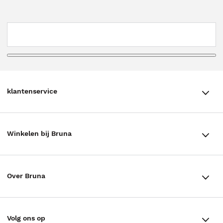
klantenservice
klantenservice
Winkelen bij Bruna
Contact
Winkels en openingstijden
Bestellen & Bezorging
Over Bruna
Assortiment in de winkel
Betalen
De organisatie
Cadeaukaarten
Annuleren & Retourneren
Volg ons op