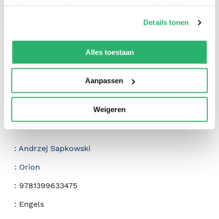
kunt op ieder moment uw cookievoorkeuren aanpassen
op onze
cookiebeleid pagina
.
0
|
0
Details tonen
We werken samen met
42 derden
die uw gegevens
kunnen ontvangen en verwerken.
Alles toestaan
Aanpassen
Weigeren
:
Andrzej Sapkowski
:
Orion
:
9781399633475
:
Engels