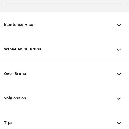
klantenservice
klantenservice
Winkelen bij Bruna
Contact
Winkels en openingstijden
Bestellen & Bezorging
Over Bruna
Assortiment in de winkel
Betalen
De organisatie
Cadeaukaarten
Annuleren & Retourneren
Volg ons op
Werken bij Bruna
Cadeauboxen
Veelgestelde vragen
TikTok #BookTok
Ondernemer worden
Staatsloterij
Tips
Zakelijk boeken bestellen
Facebook