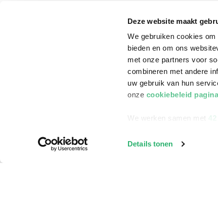
Annuleren & Retourneren
Cadeauboxen
Deze website maakt gebru
Veelgestelde vragen
Staatsloterij
We gebruiken cookies om c
Zakelijk boeken bestellen
ING Servicepunt
bieden en om ons websitev
met onze partners voor so
Douwe Egberts punten
combineren met andere inf
uw gebruik van hun servi
onze
cookiebeleid pagin
We werken samen met
42
Details tonen
©
2026
Bruna