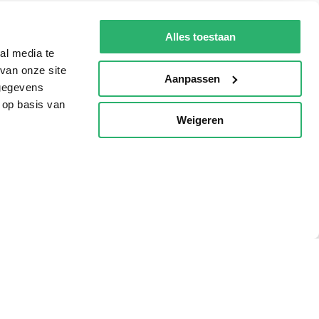
De Nationale Voorleesdagen
Alles toestaan
Boekenweek
al media te
Wet op de Vaste Boekenprijs
van onze site
Aanpassen
 gegevens
Winacties
 op basis van
Weigeren
p
oorwaarden
Privacy
Cookies
Disclaimer