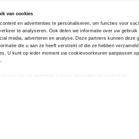
De voordelen van Bruna
ik van cookies
Responsible Disclosure
ontent en advertenties te personaliseren, om functies voor soci
Statement
en
erkeer te analyseren. Ook delen we informatie over uw gebruik 
Blog
cial media, adverteren en analyse. Deze partners kunnen deze
ormatie die u aan ze heeft verstrekt of die ze hebben verzameld
Discriminerende boeken
ces. U kunt op ieder moment uw cookievoorkeuren aanpassen o
a
.
 derden
die uw gegevens kunnen ontvangen en verwerken.
Algemene v