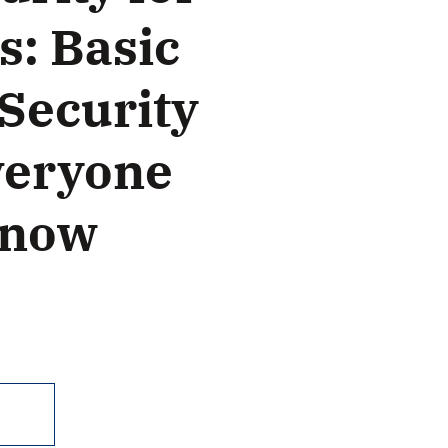
s: Basic
Security
veryone
Know