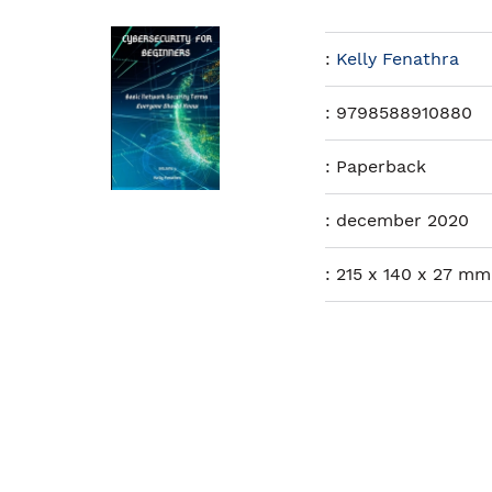
:
Kelly Fenathra
:
9798588910880
:
Paperback
:
december 2020
:
215 x 140 x 27 mm