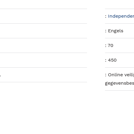
:
Independen
:
Engels
:
70
:
450
.
:
Online vei
gegevensbe