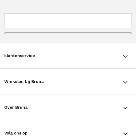
klantenservice
klantenservice
Winkelen bij Bruna
Contact
Winkels en openingstijden
Bestellen & Bezorging
Over Bruna
Assortiment in de winkel
Betalen
De organisatie
Cadeaukaarten
Annuleren & Retourneren
Volg ons op