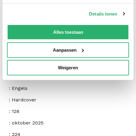
kunt op ieder moment uw cookievoorkeuren aanpassen
op onze
cookiebeleid pagina
.
Details tonen
We werken samen met
42 derden
die uw gegevens
kunnen ontvangen en verwerken.
Alles toestaan
Aanpassen
:
Darby Hudson
:
Andrews McMeel Publishing
Weigeren
:
9798881607258
:
Engels
:
Hardcover
:
128
:
oktober 2025
:
224