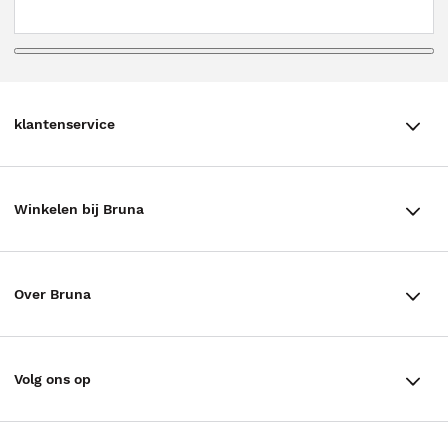
klantenservice
klantenservice
Winkelen bij Bruna
Contact
Winkels en openingstijden
Bestellen & Bezorging
Over Bruna
Assortiment in de winkel
Betalen
De organisatie
Cadeaukaarten
Annuleren & Retourneren
Volg ons op
Werken bij Bruna
Cadeauboxen
Veelgestelde vragen
TikTok #BookTok
Ondernemer worden