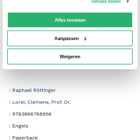
Details tonen
0
|
0
We werken samen met
42 derden
die uw gegevens
kunnen ontvangen en verwerken.
Alles toestaan
Aanpassen
Weigeren
:
Raphael Röttinger
:
Lorei, Clemens, Prof. Dr.
:
9783866768956
:
Engels
:
Paperback