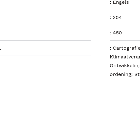
:
Engels
:
304
:
450
.
:
Cartografi
Klimaatveran
Ontwikkelin
ordening; S