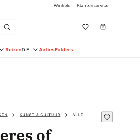
Winkels
Klantenservice
Reizen
D.E
Acties
Folders
KEN
KUNST & CULTUUR
ALLE
eres of