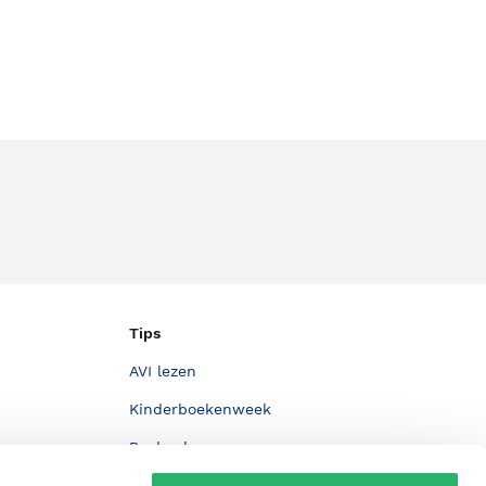
Tips
AVI lezen
Kinderboekenweek
Boekenbon
De Nationale Voorleesdagen