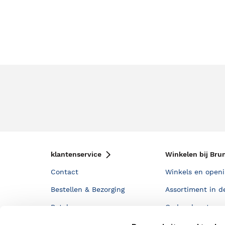
klantenservice
Winkelen bij Bru
Contact
Winkels en openi
Bestellen & Bezorging
Assortiment in d
Betalen
Cadeaukaarten
Annuleren & Retourneren
Cadeauboxen