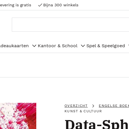
evering is gratis
Bijna 300 winkels
adeaukaarten
Kantoor & School
Spel & Speelgoed
OVERZICHT
ENGELSE BOE
KUNST & CULTUUR
Data-Sph