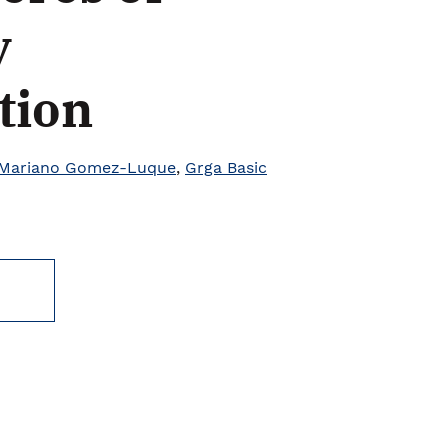
y
tion
Mariano Gomez-Luque
,
Grga Basic