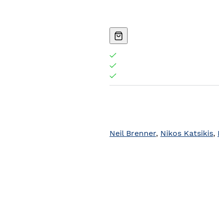
Neil Brenner
,
Nikos Katsikis
,