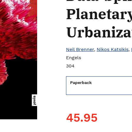
Planetar
Urbaniza
Neil Brenner
,
Nikos Katsikis
,
Engels
304
Paperback
45.95