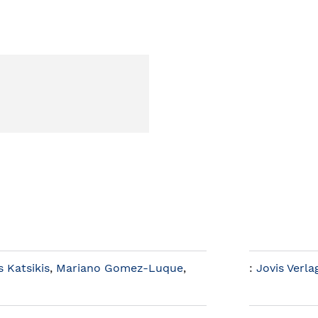
s Katsikis
,
Mariano Gomez-Luque
,
:
Jovis Verla