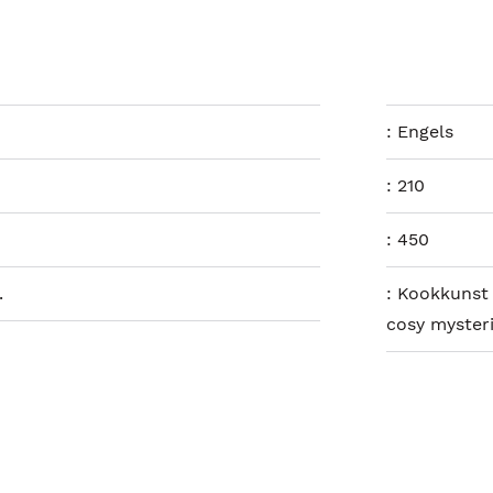
:
Engels
:
210
:
450
.
:
Kookkunst 
cosy myster