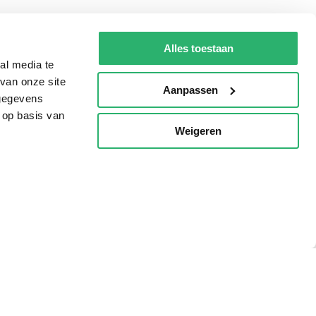
Tips
Alles toestaan
AVI lezen
al media te
Kinderboekenweek
van onze site
Aanpassen
Boekenbon
 gegevens
 op basis van
De Nationale Voorleesdagen
Weigeren
p
Boekenweek
Wet op de Vaste Boekenprijs
Winacties