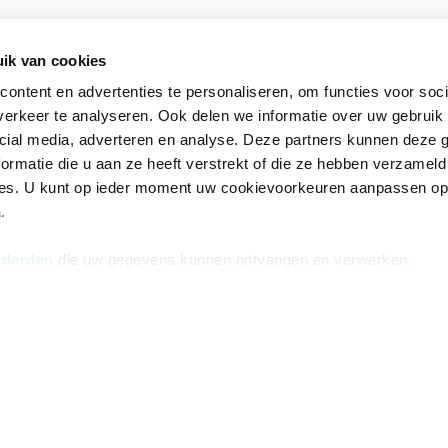
na
Over Bruna
Volg ons op
ik van cookies
ngstijden
De organisatie
TikTok #BookTok
ontent en advertenties te personaliseren, om functies voor soci
e winkel
Werken bij Bruna
Facebook
erkeer te analyseren. Ook delen we informatie over uw gebruik 
Ondernemer worden
Instagram
cial media, adverteren en analyse. Deze partners kunnen deze
ormatie die u aan ze heeft verstrekt of die ze hebben verzameld
De voordelen van Bruna
ces. U kunt op ieder moment uw cookievoorkeuren aanpassen o
Responsible Disclosure
a
.
Statement
en
 derden
die uw gegevens kunnen ontvangen en verwerken.
Blog
Discriminerende boeken