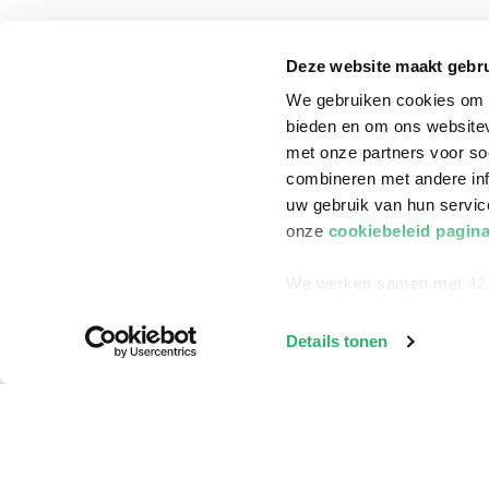
klantenservice
Winkelen bij Bru
Deze website maakt gebru
Contact
Winkels en openi
We gebruiken cookies om c
Bestellen & Bezorging
Assortiment in d
bieden en om ons websitev
Betalen
Cadeaukaarten
met onze partners voor so
combineren met andere inf
Annuleren & Retourneren
Cadeauboxen
uw gebruik van hun servi
Veelgestelde vragen
Staatsloterij
onze
cookiebeleid pagin
Zakelijk boeken bestellen
ING Servicepunt
We werken samen met
42
Douwe Egberts punten
Details tonen