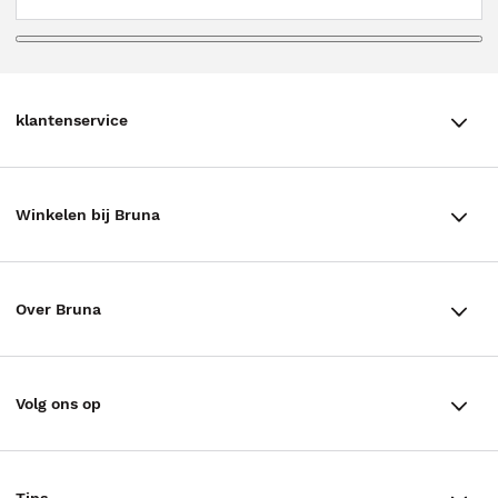
klantenservice
klantenservice
Winkelen bij Bruna
Contact
Winkels en openingstijden
Bestellen & Bezorging
Over Bruna
Assortiment in de winkel
Betalen
De organisatie
Cadeaukaarten
Annuleren & Retourneren
Volg ons op
Werken bij Bruna
Cadeauboxen
Veelgestelde vragen
TikTok #BookTok
Ondernemer worden
Staatsloterij
Tips