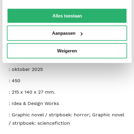
:
Davide Gianfelice
,
Stephen Graham Jones
We werken samen met
42 derden
die uw gegevens
:
Idea & Design Works
kunnen ontvangen en verwerken.
Alles toestaan
:
9798887243528
Aanpassen
:
Engels
:
Paperback
Weigeren
:
488
:
oktober 2025
:
450
:
215 x 140 x 27 mm.
:
Idea & Design Works
:
Graphic novel / stripboek: horror; Graphic novel
/ stripboek: sciencefiction