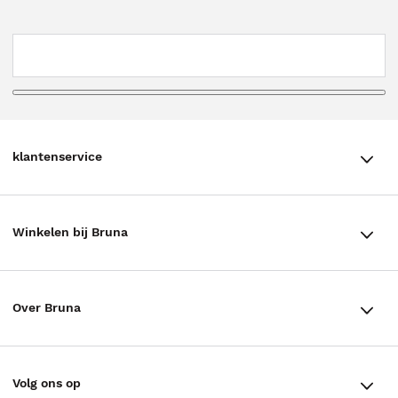
klantenservice
klantenservice
Winkelen bij Bruna
Contact
Winkels en openingstijden
Bestellen & Bezorging
Over Bruna
Assortiment in de winkel
Betalen
De organisatie
Cadeaukaarten
Annuleren & Retourneren
Volg ons op
Werken bij Bruna