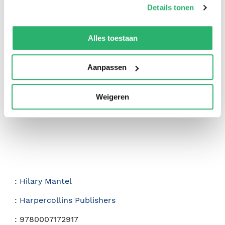
Details tonen
We werken samen met
42 derden
die uw gegevens
kunnen ontvangen en verwerken.
Alles toestaan
0
|
0
Aanpassen
Weigeren
:
Hilary Mantel
:
Harpercollins Publishers
:
9780007172917