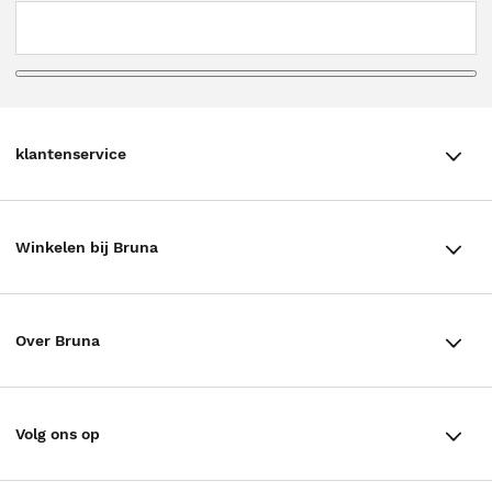
klantenservice
klantenservice
Winkelen bij Bruna
Contact
Winkels en openingstijden
Bestellen & Bezorging
Over Bruna
Assortiment in de winkel
Betalen
De organisatie
Cadeaukaarten
Annuleren & Retourneren
Volg ons op
Werken bij Bruna
Cadeauboxen
Veelgestelde vragen
TikTok #BookTok