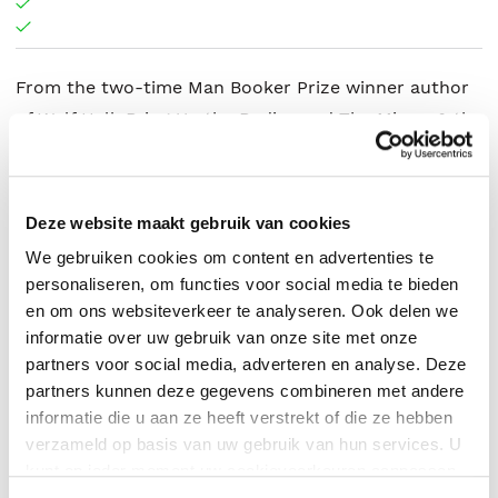
From the two-time Man Booker Prize winner author
of Wolf Hall, Bring Up the Bodies and The Mirror & the
Light, a prescient and haunting novel of life in Saudi
Arabia.
Deze website maakt gebruik van cookies
We gebruiken cookies om content en advertenties te
Hilary Mantel
.
personaliseren, om functies voor social media te bieden
en om ons websiteverkeer te analyseren. Ook delen we
informatie over uw gebruik van onze site met onze
partners voor social media, adverteren en analyse. Deze
partners kunnen deze gegevens combineren met andere
informatie die u aan ze heeft verstrekt of die ze hebben
verzameld op basis van uw gebruik van hun services. U
kunt op ieder moment uw cookievoorkeuren aanpassen
op onze
cookiebeleid pagina
.