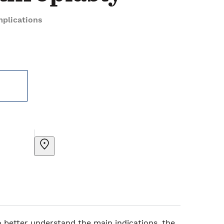
plications
 better understand the main indications, the