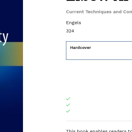
Current Techniques and Com
Engels
324
Hardcover
This book enables readers to