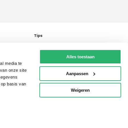
Tips
AVI lezen
Kinderboekenweek
Alles toestaan
al media te
Boekenbon
van onze site
Aanpassen
De Nationale Voorleesdagen
 gegevens
 op basis van
Boekenweek
Weigeren
p
Wet op de Vaste Boekenprijs
Winacties