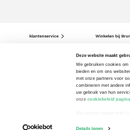
klantenservice
Winkelen bij Bru
Contact
Winkels en openi
Deze website maakt gebru
Bestellen & Bezorging
Assortiment in d
We gebruiken cookies om c
Betalen
Cadeaukaarten
bieden en om ons websitev
Annuleren & Retourneren
Cadeauboxen
met onze partners voor so
combineren met andere inf
Veelgestelde vragen
Staatsloterij
uw gebruik van hun servi
Zakelijk boeken bestellen
ING Servicepunt
onze
cookiebeleid pagin
Douwe Egberts punten
We werken samen met
42
Details tonen