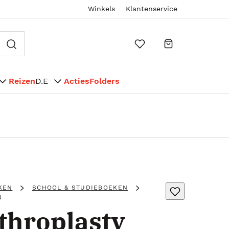
Winkels
Klantenservice
Reizen
D.E
Acties
Folders
KEN
SCHOOL & STUDIEBOEKEN
N
throplasty