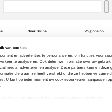
na
Over Bruna
Volg ons op
ngstijden
De organisatie
TikTok #BookTok
ik van cookies
e winkel
Werken bij Bruna
Facebook
ontent en advertenties te personaliseren, om functies voor soci
Ondernemer worden
Instagram
erkeer te analyseren. Ook delen we informatie over uw gebruik 
De voordelen van Bruna
cial media, adverteren en analyse. Deze partners kunnen deze
ormatie die u aan ze heeft verstrekt of die ze hebben verzameld
Responsible Disclosure
ces. U kunt op ieder moment uw cookievoorkeuren aanpassen o
Statement
en
a
.
Blog
 derden
die uw gegevens kunnen ontvangen en verwerken.
Discriminerende boeken