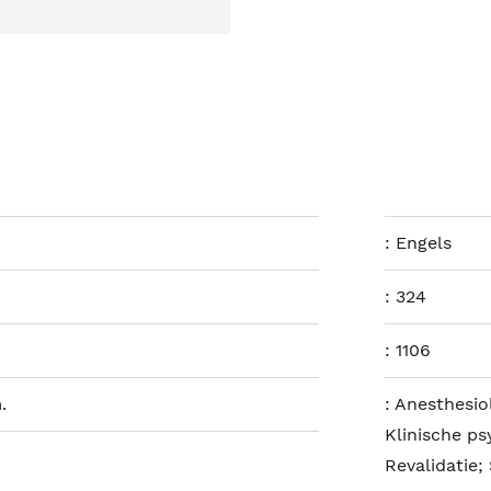
:
Engels
:
324
:
1106
.
:
Anesthesio
Klinische p
Revalidatie