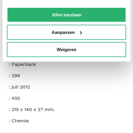
We werken samen met
42 derden
die uw gegevens
kunnen ontvangen en verwerken.
Alles toestaan
:
Alan C. West
:
Createspace Independent Publishing Platform
Aanpassen
:
9781470076047
Weigeren
:
Engels
:
Paperback
:
296
:
juli 2012
:
450
:
215 x 140 x 27 mm.
:
Chemie