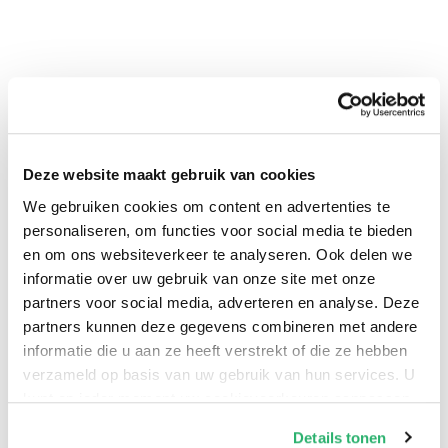
Deze website maakt gebruik van cookies
We gebruiken cookies om content en advertenties te
personaliseren, om functies voor social media te bieden
0
|
0
en om ons websiteverkeer te analyseren. Ook delen we
informatie over uw gebruik van onze site met onze
partners voor social media, adverteren en analyse. Deze
partners kunnen deze gegevens combineren met andere
informatie die u aan ze heeft verstrekt of die ze hebben
verzameld op basis van uw gebruik van hun services. U
kunt op ieder moment uw cookievoorkeuren aanpassen
op onze
cookiebeleid pagina
.
Details tonen