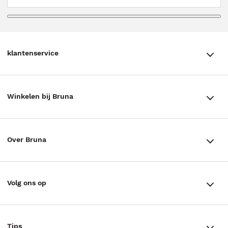
klantenservice
klantenservice
Winkelen bij Bruna
Contact
Winkels en openingstijden
Bestellen & Bezorging
Over Bruna
Assortiment in de winkel
Betalen
De organisatie
Cadeaukaarten
Annuleren & Retourneren
Volg ons op
Werken bij Bruna
Cadeauboxen
Veelgestelde vragen
TikTok #BookTok
Ondernemer worden
Staatsloterij
Tips