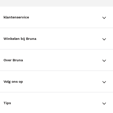
klantenservice
klantenservice
Winkelen bij Bruna
Contact
Winkels en openingstijden
Bestellen & Bezorging
Over Bruna
Assortiment in de winkel
Betalen
De organisatie
Cadeaukaarten
Annuleren & Retourneren
Volg ons op
Werken bij Bruna
Cadeauboxen
Veelgestelde vragen
TikTok #BookTok
Ondernemer worden
Staatsloterij
Tips
Zakelijk boeken bestellen
Facebook
De voordelen van Bruna