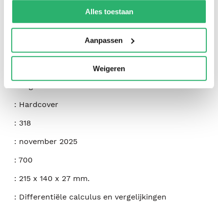
kunnen ontvangen en verwerken.
Alles toestaan
Aanpassen
:
9781032736129
Weigeren
:
Engels
:
Hardcover
:
318
:
november 2025
:
700
:
215 x 140 x 27 mm.
:
Differentiële calculus en vergelijkingen