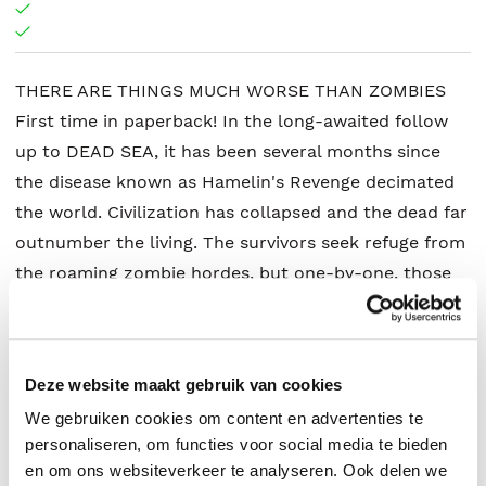
THERE ARE THINGS MUCH WORSE THAN ZOMBIES
First time in paperback! In the long-awaited follow
up to DEAD SEA, it has been several months since
the disease known as Hamelin's Revenge decimated
the world. Civilization has collapsed and the dead far
outnumber the living. The survivors seek refuge from
the roaming zombie hordes, but one-by-one, those
shelters are falling. Twenty-five survivors barricade
themselves inside a former military bunker buried
deep beneath a luxury hotel. They are safe from the
Deze website maakt gebruik van cookies
zombies... but are they safe from one another? As
We gebruiken cookies om content en advertenties te
supplies run low and despair sets in, each of them
personaliseren, om functies voor social media te bieden
will find out just how far they're willing to go to
en om ons websiteverkeer te analyseren. Ook delen we
survive. Brian Keene's ENTOMBED... when the dead