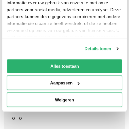
informatie over uw gebruik van onze site met onze
walk the earth, insanity is the only escape.
partners voor social media, adverteren en analyse. Deze
partners kunnen deze gegevens combineren met andere
informatie die u aan ze heeft verstrekt of die ze hebben
verzameld op basis van uw gebruik van hun services. U
Brian Keene
.
kunt op ieder moment uw cookievoorkeuren aanpassen
op onze
cookiebeleid pagina
.
Details tonen
We werken samen met
42 derden
die uw gegevens
kunnen ontvangen en verwerken.
Alles toestaan
Aanpassen
Weigeren
0
|
0