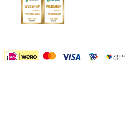
Boekenbon
Discriminerende boeken
De Nationale Voorleesdagen
Boekenweek
Wet op de Vaste Boekenprijs
Winacties
19.95
Algemene voorwaarden
Privacy
Cookies