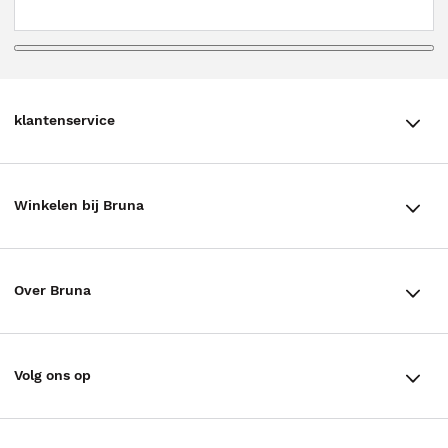
klantenservice
klantenservice
Winkelen bij Bruna
Contact
Winkels en openingstijden
Bestellen & Bezorging
Over Bruna
Assortiment in de winkel
Betalen
De organisatie
Cadeaukaarten
Annuleren & Retourneren
Volg ons op
Werken bij Bruna
Cadeauboxen
Veelgestelde vragen
TikTok #BookTok
Ondernemer worden