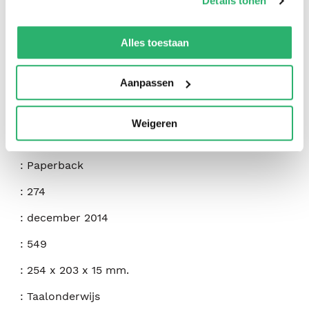
Details tonen
We werken samen met
42 derden
die uw gegevens
kunnen ontvangen en verwerken.
Alles toestaan
:
Nazanin Mirsadeghi
Aanpassen
:
Bahar Books
:
9781939099457
Weigeren
:
Engels
:
Paperback
:
274
:
december 2014
:
549
:
254 x 203 x 15 mm.
:
Taalonderwijs