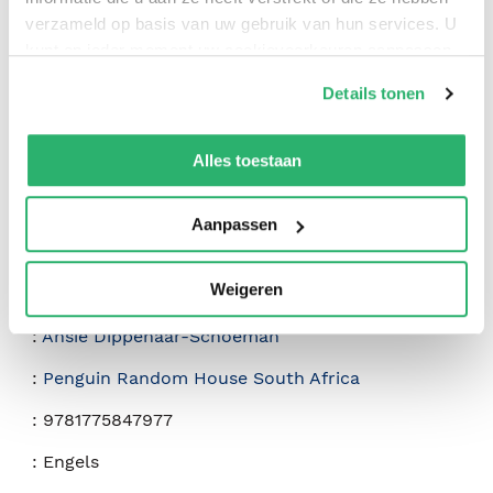
verzameld op basis van uw gebruik van hun services. U
0
|
0
kunt op ieder moment uw cookievoorkeuren aanpassen
op onze
cookiebeleid pagina
.
Details tonen
We werken samen met
42 derden
die uw gegevens
kunnen ontvangen en verwerken.
Alles toestaan
Aanpassen
Weigeren
:
Ansie Dippenaar-Schoeman
:
Penguin Random House South Africa
:
9781775847977
:
Engels