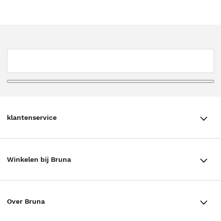
klantenservice
klantenservice
Winkelen bij Bruna
Contact
Winkels en openingstijden
Bestellen & Bezorging
Over Bruna
Assortiment in de winkel
Betalen