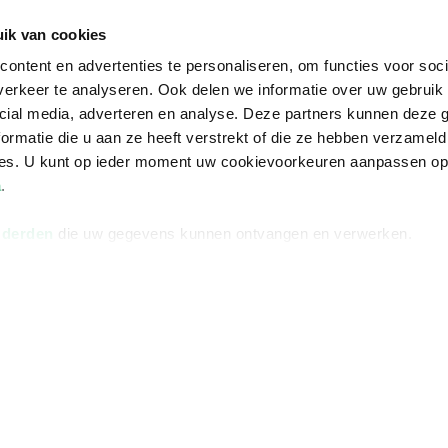
De voordelen van Bruna
ik van cookies
Responsible Disclosure
ontent en advertenties te personaliseren, om functies voor soci
Statement
erkeer te analyseren. Ook delen we informatie over uw gebruik 
en
Blog
cial media, adverteren en analyse. Deze partners kunnen deze
ormatie die u aan ze heeft verstrekt of die ze hebben verzameld
Discriminerende boeken
ces. U kunt op ieder moment uw cookievoorkeuren aanpassen o
a
.
 derden
die uw gegevens kunnen ontvangen en verwerken.
Algemene v