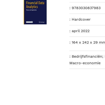
:
9783030837983
:
Hardcover
:
april 2022
:
164 x 242 x 29 mm
:
Bedrijfsfinanciën;
Macro-economie