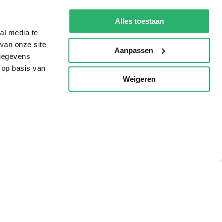
De Nationale Voorleesdagen
Alles toestaan
Boekenweek
al media te
van onze site
Wet op de Vaste Boekenprijs
Aanpassen
 gegevens
Winacties
 op basis van
Weigeren
p
oorwaarden
Privacy
Cookies
Disclaimer