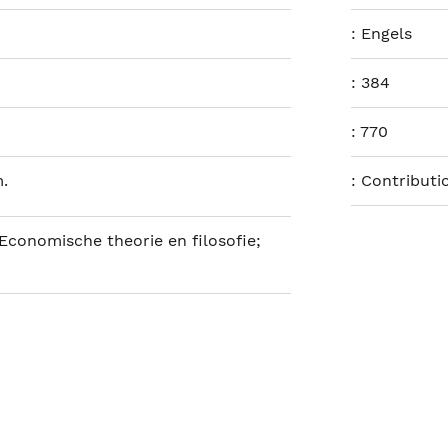
:
Engels
:
384
:
770
.
:
Contributi
 Economische theorie en filosofie;