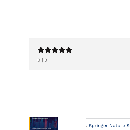
0
|
0
:
Springer Nature S