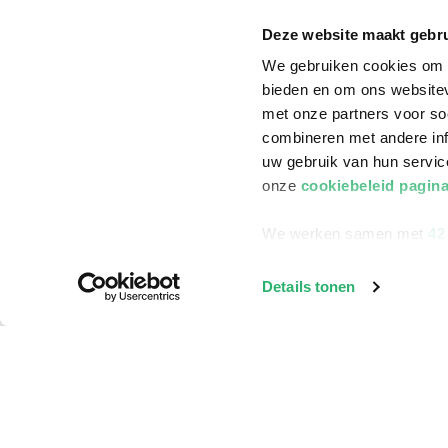
Annuleren & Retourneren
Cadeauboxen
Deze website maakt gebru
Veelgestelde vragen
Staatsloterij
We gebruiken cookies om c
bieden en om ons websitev
Zakelijk boeken bestellen
ING Servicepunt
met onze partners voor so
Douwe Egberts punten
combineren met andere inf
uw gebruik van hun servi
onze
cookiebeleid pagin
We werken samen met
42
Details tonen
©
2026
Bruna