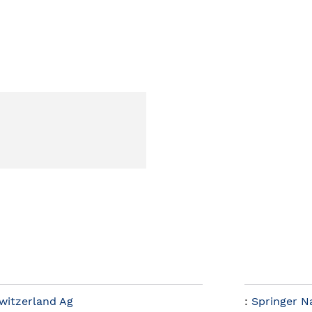
witzerland Ag
:
Springer N